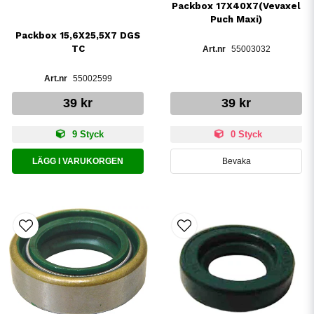
Packbox 17X40X7(Vevaxel
Puch Maxi)
Packbox 15,6X25,5X7 DGS
TC
55003032
55002599
39 kr
39 kr
9 Styck
0 Styck
LÄGG I VARUKORGEN
Bevaka