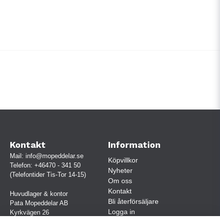
Kontakt
Information
Mail:
info@mopeddelar.se
Köpvillkor
Telefon:
+46470 - 341 50
Nyheter
(Telefontider Tis-Tor 14-15)
Om oss
Kontakt
Huvudlager & kontor
Bli återförsäljare
Pata Mopeddelar AB
Logga in
Kyrkvägen 26