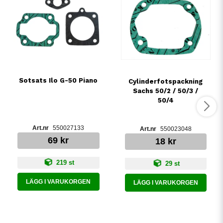
Sotsats Ilo G-50 Piano
Cylinderfotspackning
Sachs 50/2 / 50/3 /
50/4
550027133
550023048
69 kr
18 kr
219 st
29 st
LÄGG I VARUKORGEN
LÄGG I VARUKORGEN