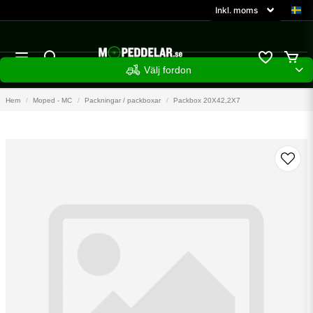
Välj fordon
Hem
Moped - MC
Packningar / packboxar
Packbox 20X42,2X7