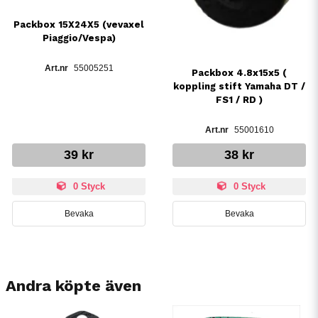
Packbox 15X24X5 (vevaxel
Piaggio/Vespa)
55005251
Packbox 4.8x15x5 (
koppling stift Yamaha DT /
FS1 / RD )
55001610
39 kr
38 kr
0 Styck
0 Styck
Bevaka
Bevaka
Andra köpte även