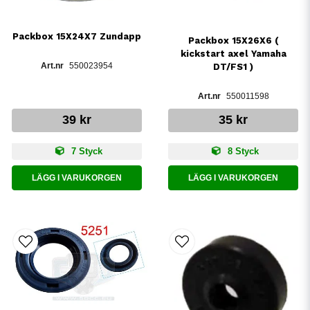
Packbox 15X24X7 Zundapp
Packbox 15X26X6 (
kickstart axel Yamaha
550023954
DT/FS1 )
550011598
39 kr
35 kr
7 Styck
8 Styck
LÄGG I VARUKORGEN
LÄGG I VARUKORGEN