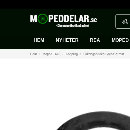
HEM
NYHETER
REA
MOPED 
Hem
Moped - MC
Koppling
Säkringsbricka Sachs 21mm