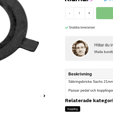
-
+
Snabba leveranser
Hittar du 
Maila kundt
Beskrivning
Säkringsbricka Sachs 21m
Passar pedal och kopplings
Relaterade kategor
Koppling