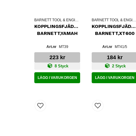
BARNETT TOOL & ENGINEERING
BARNETT TOOL & ENGINEERIN
KOPPLINGSFJÄDRAR
KOPPLINGSFJÄDR
BARNETT,YAMAH
BARNETT,XT600
MT39
MT41/5
223 kr
184 kr
8 Styck
2 Styck
LÄGG I VARUKORGEN
LÄGG I VARUKORGEN