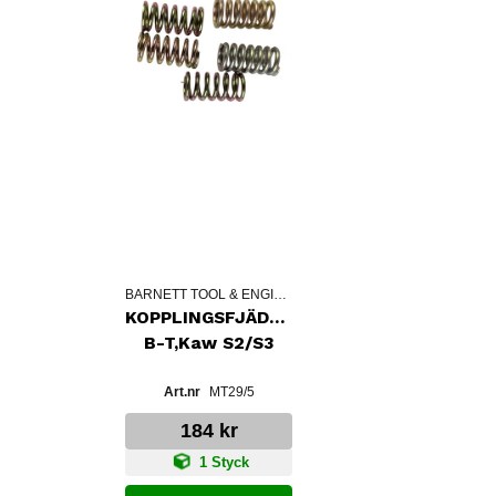
BARNETT TOOL & ENGINEERING
KOPPLINGSFJÄDRAR
B-T,Kaw S2/S3
MT29/5
184 kr
1 Styck