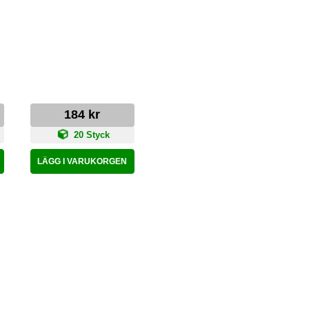
G
AR
184 kr
20 Styck
LÄGG I VARUKORGEN