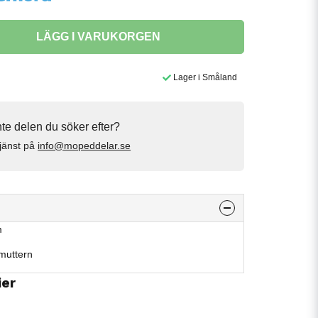
LÄGG I VARUKORGEN
Lager i Småland
inte delen du söker efter?
jänst på
info@mopeddelar.se
m
muttern
ier