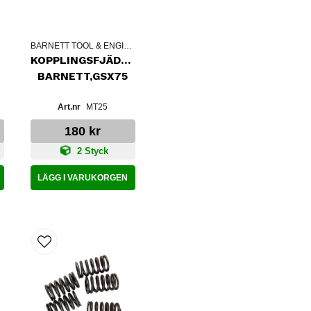
G
BARNETT TOOL & ENGINEERING
AR
KOPPLINGSFJÄDRAR
BARNETT,GSX75
MT25
180 kr
2 Styck
LÄGG I VARUKORGEN