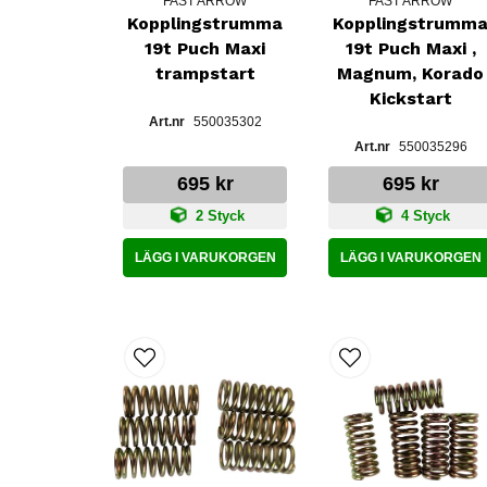
FAST ARROW
FAST ARROW
Kopplingstrumma
Kopplingstrumm
19t Puch Maxi
19t Puch Maxi ,
trampstart
Magnum, Korado
Kickstart
550035302
550035296
695 kr
695 kr
2 Styck
4 Styck
LÄGG I VARUKORGEN
LÄGG I VARUKORGEN