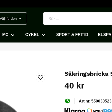
Välj fordon
- MC
CYKEL
SPORT & FRITID
ELSP
Säkringsbricka
40 kr
550030523