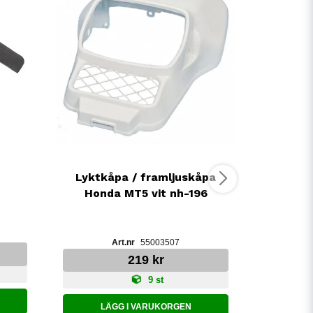
Fotpla
Lyktkåpa / framljuskåpa
Honda MT5 vit nh-196
55003507
LÄ
219 kr
9 st
LÄGG I VARUKORGEN