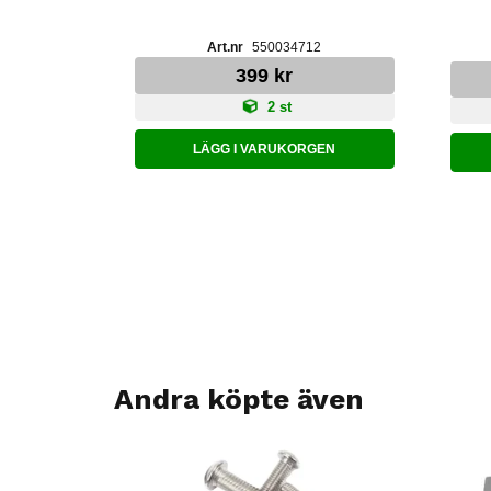
550034712
399 kr
2 st
LÄGG I VARUKORGEN
Andra köpte även