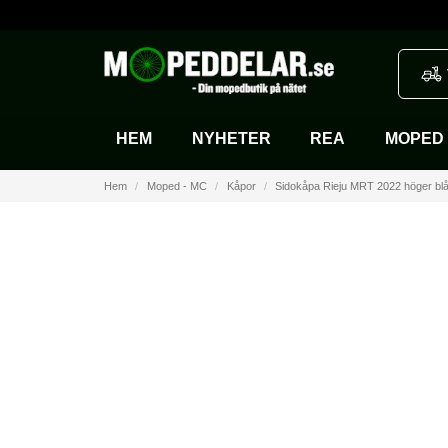
HEM
NYHETER
REA
MOPED 
Hem
Moped - MC
Kåpor
Sidokåpa Rieju MRT 2022 höger bl