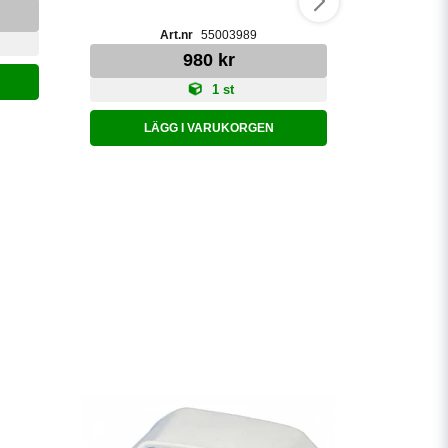
55003989
980 kr
1 st
LÄ
LÄGG I VARUKORGEN