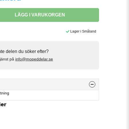
LÄGG I VARUKORGEN
Lager i Småland
inte delen du söker efter?
jänst på
info@mopeddelar.se
tning
ier