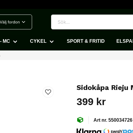
Välj fordon
- MC
CYKEL
SPORT & FRITID
ELSP
å
Sidokåpa Rieju
399 kr
550034726