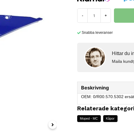
-
+
Snabba leveranser
Hittar du 
Maila kundt
Beskrivning
OEM: 0/R00.570.5302 ersät
Relaterade kategor
Moped - MC
Kåpor