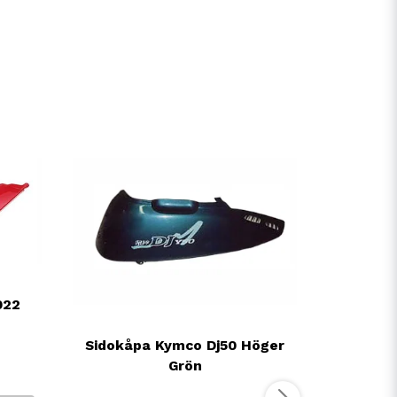
022
Tankkå
Sidokåpa Kymco Dj50 Höger
Grön