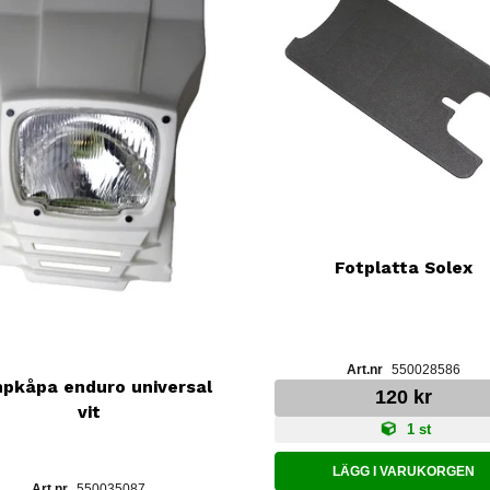
Fotplatta Solex
550028586
pkåpa enduro universal
120 kr
vit
1 st
LÄGG I VARUKORGEN
550035087