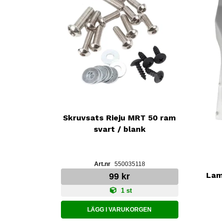
Skruvsats Rieju MRT 50 ram
svart / blank
550035118
Lam
99 kr
1 st
LÄGG I VARUKORGEN