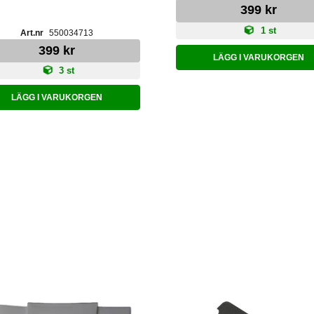
399 kr
1 st
550034713
399 kr
LÄGG I VARUKORGEN
3 st
LÄGG I VARUKORGEN