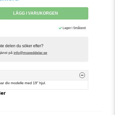
LÄGG I VARUKORGEN
Lager i Småland
inte delen du söker efter?
jänst på
info@mopeddelar.se
r div modelle med 19" hjul.
ier