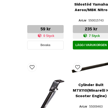
Sidostöd Yamaha
Aerox/MBK Nitro
550015743
59 kr
235 kr
0 Styck
7 Styck
Bevaka
LÄGG I VARUKORGEN
Cylinder Bult
M7X110(Minarelli 
Scooter Engine)
55009463