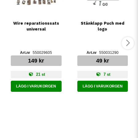
Wire reparationssats
Stänklapp Puch med
universal
logo
550029605
550031290
149 kr
49 kr
21 st
7 st
LÄGG I VARUKORGEN
LÄGG I VARUKORGEN