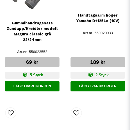
Handtagsarm höger
Yamaha Dt125Lc (10V)
Gummihandtagssats
Zundapp/Kreidler modell
550020933
Magura classic grå
22/24mm
550023552
69 kr
189 kr
5 Styck
2 Styck
LÄGG I VARUKORGEN
LÄGG I VARUKORGEN