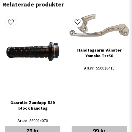
Relaterade produkter
Handtagsarm Vänster
Yamaha Tzr50
550018413
Gasrulle Zundapp 529
block handtag
550014070
79 kr
99 kr