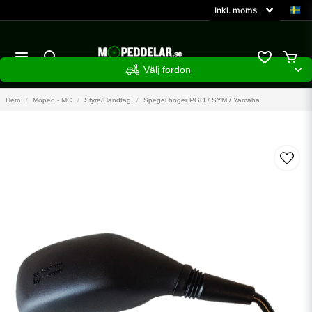
Välj fordon
Hem
Moped - MC
Styre/Handtag
Spegel höger PGO / SYM / Yamaha