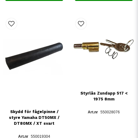
Styrlås Zundapp 517 <
1975 8mm
Skydd för fågelpinne /
550028076
styre Yamaha DT50MX /
DT80MX / XT svart
550019304