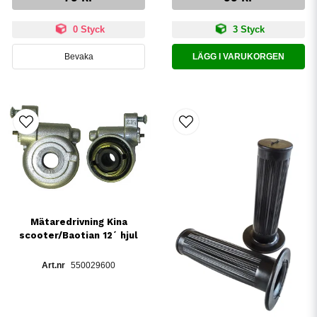
0 Styck
3 Styck
Bevaka
LÄGG I VARUKORGEN
Mätaredrivning Kina
scooter/Baotian 12´ hjul
550029600