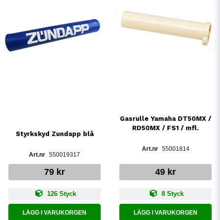
Gasrulle Yamaha DT50MX /
RD50MX / FS1 / mfl.
Styrkskyd Zundapp blå
55001814
550019317
79 kr
49 kr
126 Styck
8 Styck
LÄGG I VARUKORGEN
LÄGG I VARUKORGEN