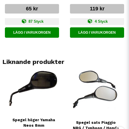
65 kr
119 kr
87 Styck
4 Styck
LÄGG I VARUKORGEN
LÄGG I VARUKORGEN
Liknande produkter
Spegel höger Yamaha
Spegel sats Piaggio
Neos 8mm
NRG / Typhoon / Honda