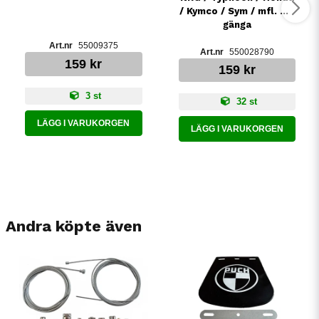
/ Kymco / Sym / mfl. m8
gänga
55009375
550028790
159 kr
159 kr
3 st
32 st
LÄGG I VARUKORGEN
LÄGG I VARUKORGEN
Andra köpte även