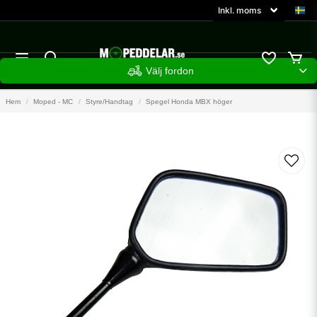
Välj fordon
Hem
Moped - MC
Styre/Handtag
Spegel Honda MBX höger