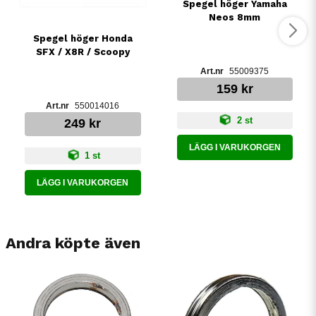
Spegel höger Yamaha
Neos 8mm
Spegel höger Honda
SFX / X8R / Scoopy
55009375
159 kr
550014016
2 st
249 kr
LÄGG I VARUKORGEN
1 st
LÄGG I VARUKORGEN
Andra köpte även