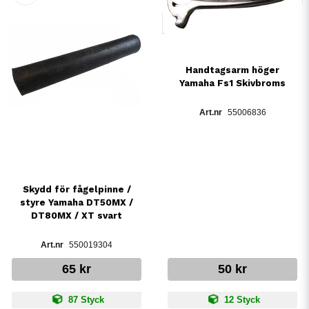
Handtagsarm höger
Yamaha Fs1 Skivbroms
55006836
Skydd för fågelpinne /
styre Yamaha DT50MX /
DT80MX / XT svart
550019304
65 kr
50 kr
87 Styck
12 Styck