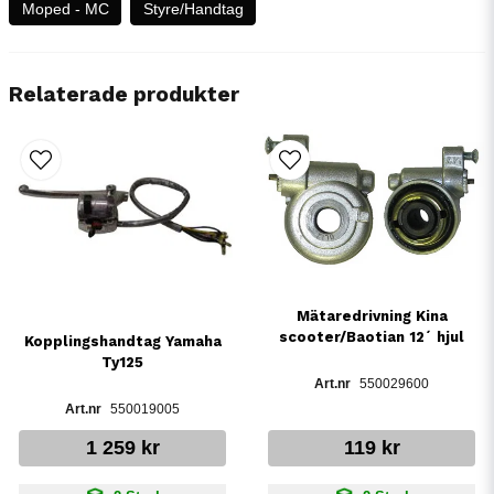
Moped - MC
Styre/Handtag
Relaterade produkter
Mätaredrivning Kina
scooter/Baotian 12´ hjul
Kopplingshandtag Yamaha
Ty125
550029600
550019005
1 259 kr
119 kr