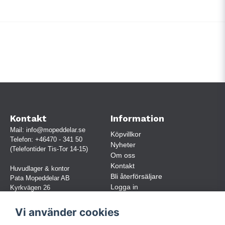
Kontakt
Information
Mail:
info@mopeddelar.se
Köpvillkor
Telefon:
+46470 - 341 50
Nyheter
(Telefontider Tis-Tor 14-15)
Om oss
Kontakt
Huvudlager & kontor
Bli återförsäljare
Pata Mopeddelar AB
Logga in
Kyrkvägen 26
362 58 LINNERYD
(OBS. Endast förbokade besök)
Vi använder cookies