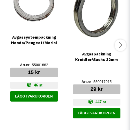
Avgassystempackning
Honda/Peugeot/Morini
Avgaspackning
Kreidler/Sachs 32mm
55001882
15 kr
550017015
46 st
29 kr
LÄGG I VARUKORGEN
447 st
LÄGG I VARUKORGEN