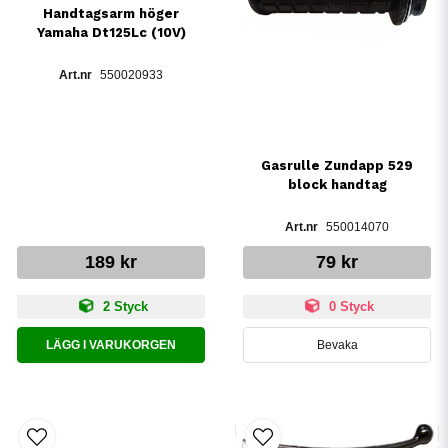
Handtagsarm höger
Yamaha Dt125Lc (10V)
550020933
Gasrulle Zundapp 529
block handtag
550014070
189 kr
79 kr
2 Styck
0 Styck
LÄGG I VARUKORGEN
Bevaka