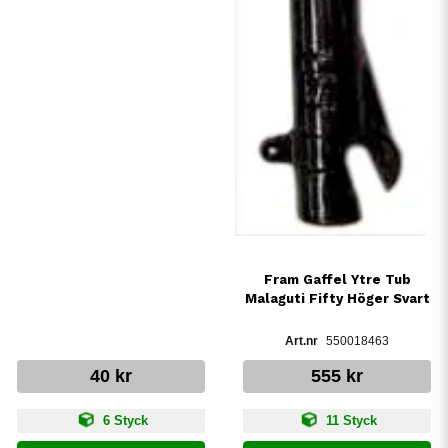
Fram Gaffel Ytre Tub
Malaguti Fifty Höger Svart
550018463
40 kr
555 kr
6 Styck
11 Styck