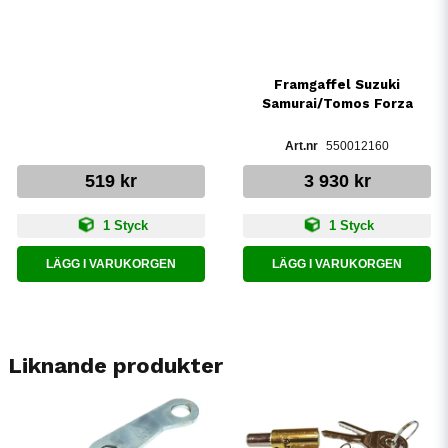
Framgaffel Suzuki
Samurai/Tomos Forza
550012160
519 kr
3 930 kr
1 Styck
1 Styck
LÄGG I VARUKORGEN
LÄGG I VARUKORGEN
Liknande produkter