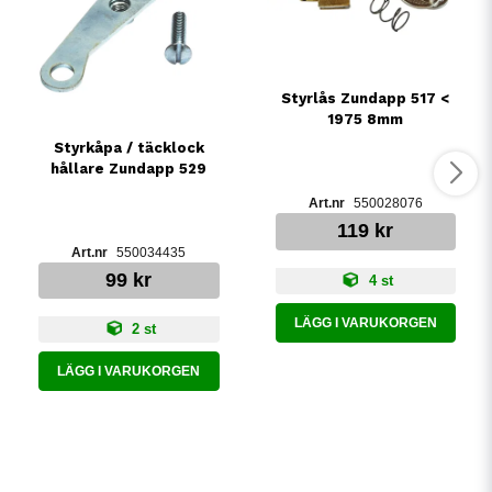
Styrlås Zundapp 517 <
1975 8mm
Styrkåpa / täcklock
hållare Zundapp 529
550028076
119 kr
550034435
99 kr
4 st
LÄGG I VARUKORGEN
2 st
LÄGG I VARUKORGEN