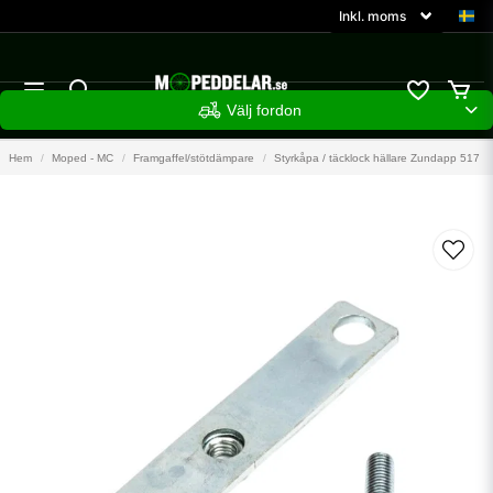
Välj fordon
Hem
Moped - MC
Framgaffel/stötdämpare
Styrkåpa / täcklock hällare Zundapp 517