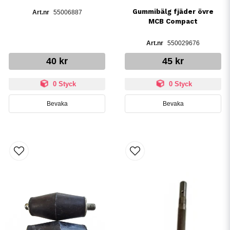
Gummibälg fjäder övre
55006887
MCB Compact
550029676
40 kr
45 kr
0 Styck
0 Styck
Bevaka
Bevaka