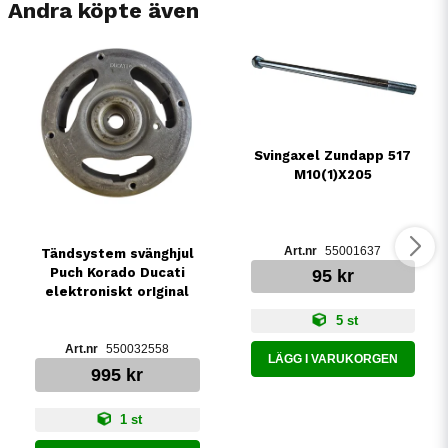
Andra köpte även
Svingaxel Zundapp 517
M10(1)X205
55001637
Tändsystem svänghjul
Puch Korado Ducati
95 kr
elektroniskt orIginal
5 st
550032558
LÄGG I VARUKORGEN
995 kr
1 st