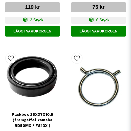
119 kr
75 kr
2 Styck
6 Styck
LÄGG I VARUKORGEN
LÄGG I VARUKORGEN
Packbox 26X37X10.5
(framgaffel Yamaha
RD50MX / FS1DX )