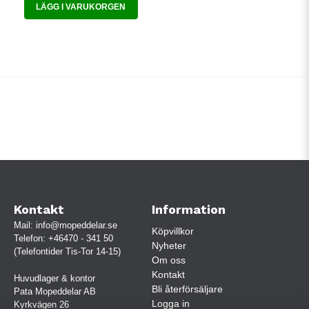
LÄGG I VARUKORGEN
Kontakt
Information
Mail:
info@mopeddelar.se
Köpvillkor
Telefon:
+46470 - 341 50
Nyheter
(Telefontider Tis-Tor 14-15)
Om oss
Kontakt
Huvudlager & kontor
Bli återförsäljare
Pata Mopeddelar AB
Logga in
Kyrkvägen 26