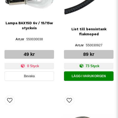
Lampa BAX15D 6v / 15/15w
styckvis
List till bensintank
flakmoped
550030038
550030927
49 kr
89 kr
0 Styck
73 Styck
Bevaka
LÄGG I VARUKORGEN