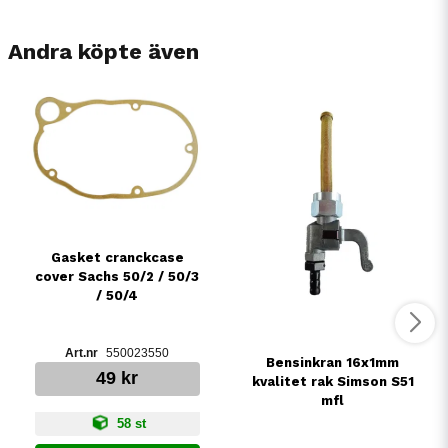
Andra köpte även
Gasket cranckcase
cover Sachs 50/2 / 50/3
/ 50/4
550023550
Bensinkran 16x1mm
49 kr
kvalitet rak Simson S51
mfl
58 st