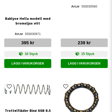
550030560
Baklyse Hella modell med
bromsljus vitt
550030971
395 kr
239 kr
10 Styck
15 Styck
LÄGG I VARUKORGEN
LÄGG I VARUKORGEN
Trottelfjäder Bing SSB 8,5