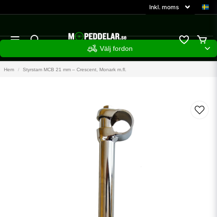
Välj fordon
Hem
Styrstam MCB 21 mm – Crescent, Monark m.fl.