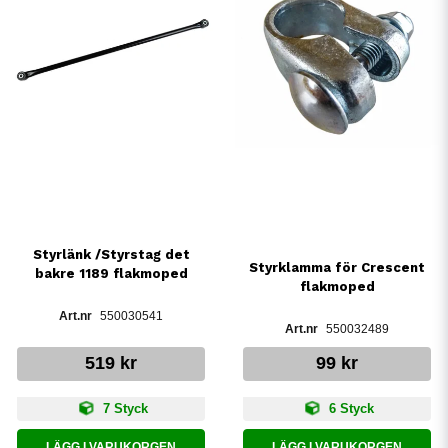
Styrlänk /Styrstag det
Styrklamma för Crescent
bakre 1189 flakmoped
flakmoped
550030541
550032489
519 kr
99 kr
7 Styck
6 Styck
LÄGG I VARUKORGEN
LÄGG I VARUKORGEN