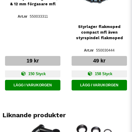
& 12 mm förgasare mfl
550033311
Styrlager flakmoped
compact mfl även
styrspindel flakmoped
550030444
19 kr
49 kr
150 Styck
158 Styck
LÄGG I VARUKORGEN
LÄGG I VARUKORGEN
Liknande produkter