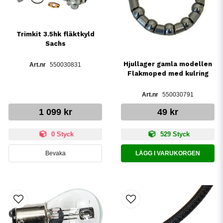
Trimkit 3.5hk fläktkyld
Sachs
Hjullager gamla modellen
550030831
Flakmoped med kulring
550030791
1 099 kr
49 kr
0 Styck
529 Styck
Bevaka
LÄGG I VARUKORGEN