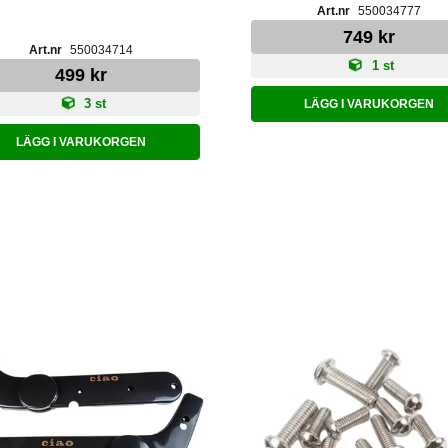
550034777
749 kr
550034714
1 st
499 kr
3 st
LÄGG I VARUKORGEN
LÄGG I VARUKORGEN