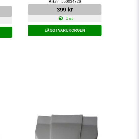
550034726
399 kr
1 st
LÄGG I VARUKORGEN
LÄ