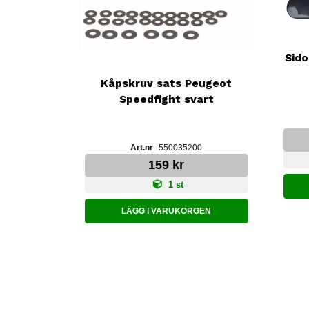
Sido
Kåpskruv sats Peugeot
Speedfight svart
550035200
159 kr
1 st
LÄGG I VARUKORGEN