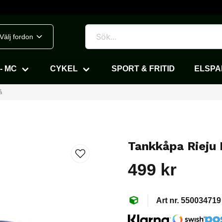
Välj fordon
- MC
CYKEL
SPORT & FRITID
ELSP
å
Tankkåpa Rieju
499 kr
550034719