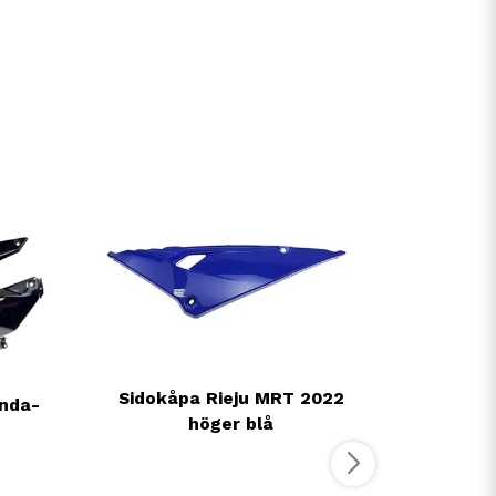
Sidokåpa Rieju MRT 2022
enda-
höger blå
Sidokå