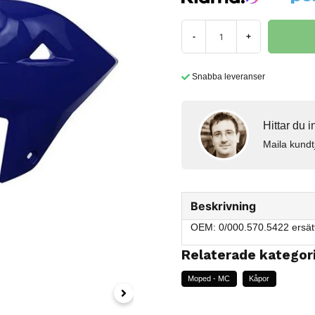
-
+
Snabba leveranser
Hittar du 
Maila kundt
Beskrivning
OEM: 0/000.570.5422 ersät
Relaterade kategor
Moped - MC
Kåpor