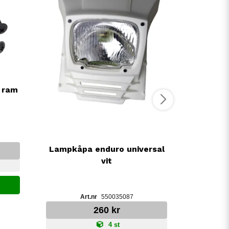
 ram
F
Lampkåpa enduro universal
vit
LÄ
550035087
260 kr
4 st