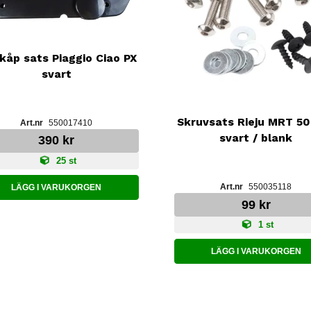
kåp sats Piaggio Ciao PX
svart
Skruvsats Rieju MRT 50
550017410
svart / blank
390 kr
25 st
550035118
LÄGG I VARUKORGEN
99 kr
1 st
LÄGG I VARUKORGEN