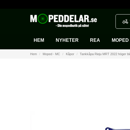
HEM
NYHETER
REA
MOPED 
Hem
Moped - MC
Kåpor
Tankkåpa Rieju MRT 2022 höger bl