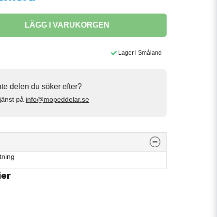
LÄGG I VARUKORGEN
Lager i Småland
inte delen du söker efter?
jänst på
info@mopeddelar.se
tning
ier