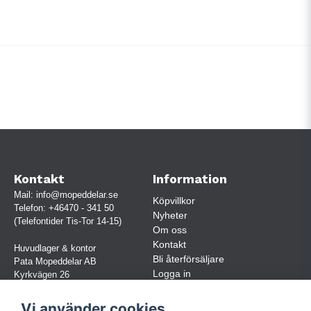
Kontakt
Information
Mail:
info@mopeddelar.se
Köpvillkor
Telefon:
+46470 - 341 50
Nyheter
(Telefontider Tis-Tor 14-15)
Om oss
Kontakt
Huvudlager & kontor
Bli återförsäljare
Pata Mopeddelar AB
Logga in
Kyrkvägen 26
362 58 LINNERYD
(OBS. Endast förbokade besök)
Vi använder cookies