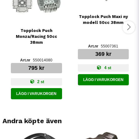
Topplock Puch Maxi ny
modell 50cc 38mm
Topplock Puch
Monza/Racing 50cc
38mm
55007361
369 kr
550014080
795 kr
4 st
LÄGG I VARUKORGEN
2 st
LÄGG I VARUKORGEN
Andra köpte även