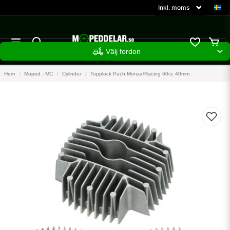
Välj fordon
Hem
Moped - MC
Cylinder
Topplock Puch Monza/Racing 60cc 40mm