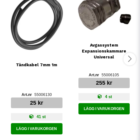
Avgassystem
Expansionskammare
Universal
Tändkabel 7mm 1m
55006105
255 kr
55006130
4 st
25 kr
LÄGG I VARUKORGEN
41 st
LÄGG I VARUKORGEN