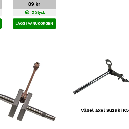
89 kr
2 Styck
LÄGG I VARUKORGEN
Växel axel Suzuki K