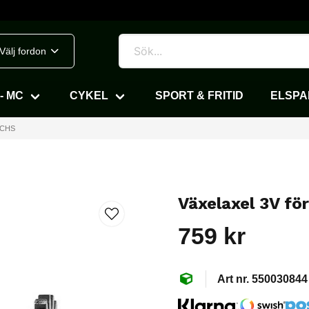
Välj fordon
- MC
CYKEL
SPORT & FRITID
ELSP
SACHS
Växelaxel 3V fö
759 kr
550030844