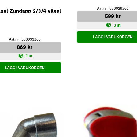
550029202
xel Zundapp 2/3/4 växel
599 kr
3 st
LÄGG I VARUKORGEN
550033265
869 kr
1 st
LÄGG I VARUKORGEN