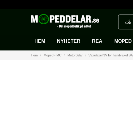
HEM
NYHETER
REA
MOPED 
Hem
Moped - MC
Motordelar
Växelaxel 3V för handväxel 