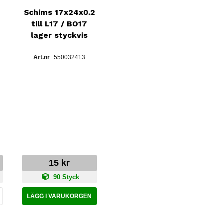
Schims 17x24x0.2
till L17 / BO17
lager styckvis
550032413
15 kr
90 Styck
LÄGG I VARUKORGEN