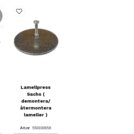
5
Lamellpress
Sachs (
demontera/
återmontera
lameller )
550030658