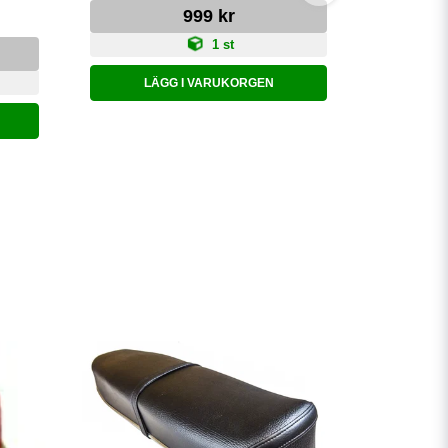
Växelt
999 kr
1 st
LÄGG I VARUKORGEN
LÄ