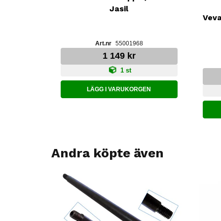
Jasil
Veva
55001968
1 149 kr
1 st
LÄGG I VARUKORGEN
Andra köpte även