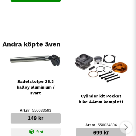
Andra köpte även
Sadelstolpe 26.2
kalloy aluminium /
svart
Cylinder kit Pocket
bike 44mm komplett
550033593
149 kr
550034804
9 st
699 kr