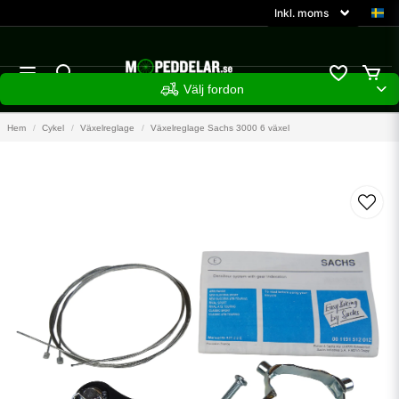
Välj fordon
Hem
Cykel
Växelreglage
Växelreglage Sachs 3000 6 växel