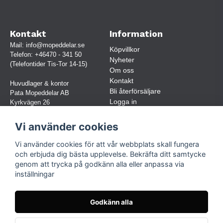
Kontakt
Information
Mail:
info@mopeddelar.se
Köpvillkor
Telefon:
+46470 - 341 50
Nyheter
(Telefontider Tis-Tor 14-15)
Om oss
Kontakt
Huvudlager & kontor
Bli återförsäljare
Pata Mopeddelar AB
Logga in
Kyrkvägen 26
362 58 LINNERYD
(OBS. Endast förbokade besök)
Vi använder cookies
Org.nr:
559030-5248
Vi använder cookies för att vår webbplats skall fungera
Jur. namn: Pata Mopeddelar AB
och erbjuda dig bästa upplevelse. Bekräfta ditt samtycke
genom att trycka på godkänn alla eller anpassa via
inställningar
Följ oss
Facebook
Godkänn alla
Instagram
TikTok