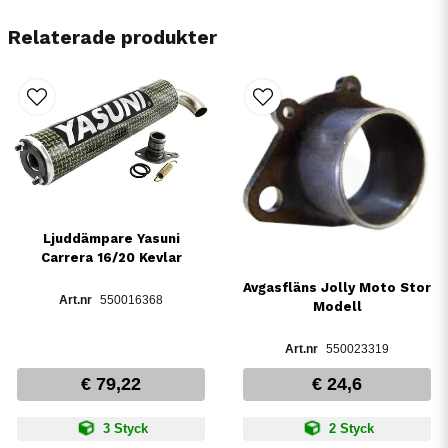
Relaterade produkter
Ljuddämpare Yasuni
Carrera 16/20 Kevlar
Avgasfläns Jolly Moto Stor
550016368
Modell
550023319
€ 79,22
€ 24,6
3 Styck
2 Styck