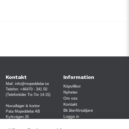
Kontakt
Information
Mail:
info@mopeddelar.se
Köpvillkor
Telefon:
+46470 - 341 50
Nyheter
(Telefontider Tis-Tor 14-15)
Om oss
Kontakt
Huvudlager & kontor
Bli återförsäljare
Pata Mopeddelar AB
Logga in
Kyrkvägen 26
362 58 LINNERYD
(OBS. Endast förbokade besök)