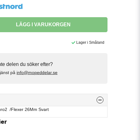
LÄGG I VARUKORGEN
Lager i Småland
inte delen du söker efter?
jänst på
info@mopeddelar.se
ro2 /Flexer 26Mm Svart
ier