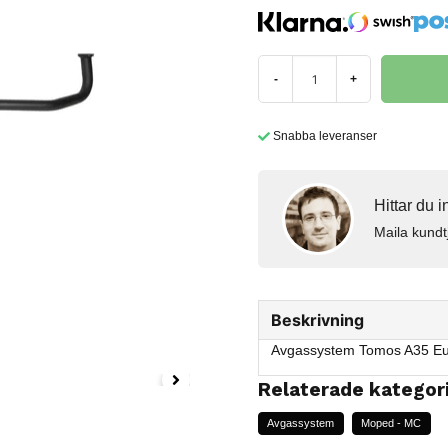
-
+
Snabba leveranser
Hittar du 
Maila kundt
Beskrivning
Avgassystem Tomos A35 Eu
Relaterade kategor
Avgassystem
Moped - MC