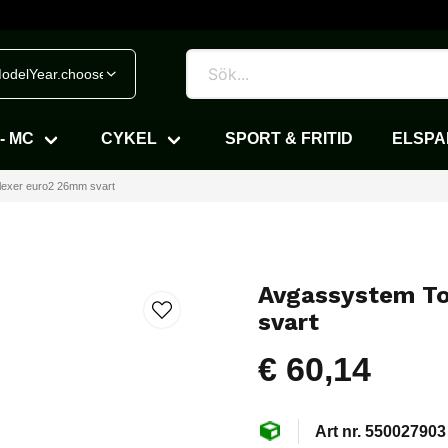
odelYear.chooseVehicle
- MC
CYKEL
SPORT & FRITID
ELSP
exer euro2 26mm svart
Avgassystem T
svart
€ 60,14
550027903