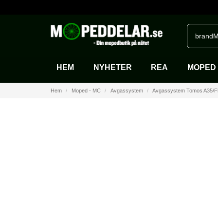
brandM
HEM
NYHETER
REA
MOPED 
Hem
Moped - MC
Avgassystem
Avgassystem Tomos A35/Fl