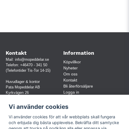
Kontakt
Information
Mail:
info@mopeddelar.se
Köpvillkor
Telefon:
+46470 - 341 50
Nyheter
(Telefontider Tis-Tor 14-15)
Om oss
Kontakt
Huvudlager & kontor
Bli återförsäljare
Pata Mopeddelar AB
Logga in
Kyrkvägen 26
362 58 LINNERYD
(OBS. Endast förbokade besök)
Vi använder cookies
Org.nr:
559030-5248
Vi använder cookies för att vår webbplats skall fungera
Jur. namn: Pata Mopeddelar AB
och erbjuda dig bästa upplevelse. Bekräfta ditt samtycke
genom att trycka på godkänn alla eller anpassa via