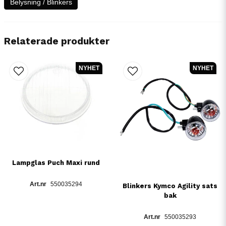
Belysning / Blinkers
Relaterade produkter
NYHET
NYHET
Lampglas Puch Maxi rund
550035294
Blinkers Kymco Agility sats
bak
550035293