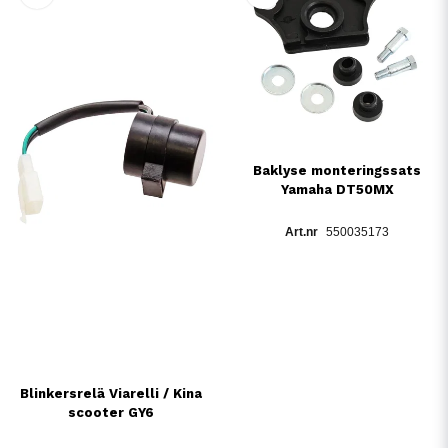
Baklyse monteringssats
Yamaha DT50MX
550035173
Blinkersrelä Viarelli / Kina
scooter GY6