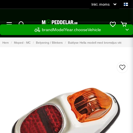
brandModelYear.chooseVehicle
Hem
Moped - MC
Belysning / Blinkers
Baklyse Hella modell med bromsljus vitt