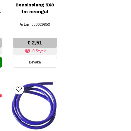
Bensinslang 5X8
1m neongul
t
550029853
€ 2,51
0 Styck
Bevaka