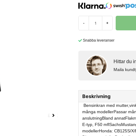
-
+
Snabba leveranser
Hittar du 
Maila kundt
Beskrivning
Bensinkran med mutter,vink
många modellerPassar mång
anslutningBland annatFla
E-typ, F50 mflSachsMustan
modellerHonda: CB125S/X/