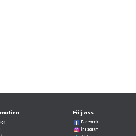
rmation
Följ oss
kor
Facebook
r
Instagram
s