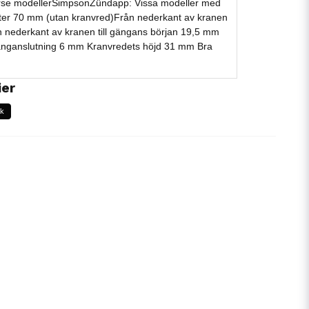
erse modellerSimpsonZündapp: Vissa modeller med
lter 70 mm (utan kranvred)Från nederkant av kranen
n nederkant av kranen till gängans början 19,5 mm
nganslutning 6 mm Kranvredets höjd 31 mm Bra
ier
nk