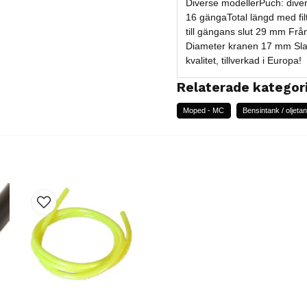
Diverse modellerPuch: div
16 gängaTotal längd med fi
till gängans slut 29 mm Frå
Diameter kranen 17 mm Sla
kvalitet, tillverkad i Europa!
Relaterade kategor
Moped - MC
Bensintank / oljeta