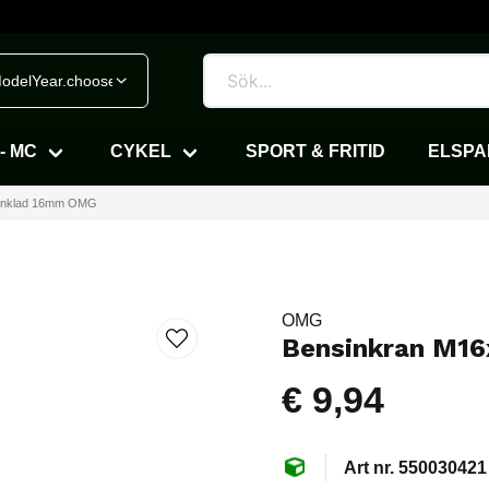
odelYear.chooseVehicle
- MC
CYKEL
SPORT & FRITID
ELSP
vinklad 16mm OMG
OMG
Bensinkran M16
€ 9,94
550030421