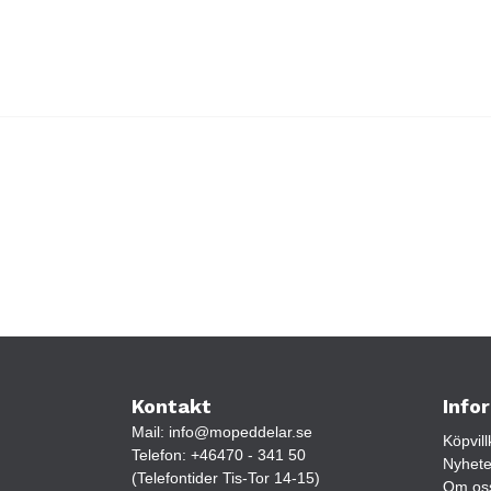
Kontakt
Info
Mail:
info@mopeddelar.se
Köpvill
Telefon:
+46470 - 341 50
Nyhete
(Telefontider Tis-Tor 14-15)
Om os