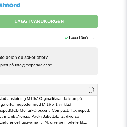
LÄGG I VARUKORGEN
Lager i Småland
inte delen du söker efter?
jänst på
info@mopeddelar.se
lad anslutning M16x1Orginalliknande kran på
a olika mopeder med M 16 x 1 vinklad
kmopedMCB MonarkCrescent, Compact, flakmoped,
g: mambaNorsjö: PackyBabettaETZ: diverse
EnduranceHusqvarna KTM: diverse modellerMZ: