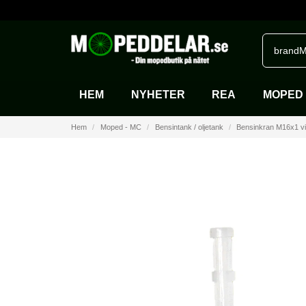
brandM
HEM
NYHETER
REA
MOPED 
Hem
Moped - MC
Bensintank / oljetank
Bensinkran M16x1 