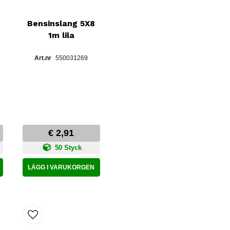
Bensinslang 5X8
1m lila
550031269
€ 2,91
50 Styck
LÄGG I VARUKORGEN