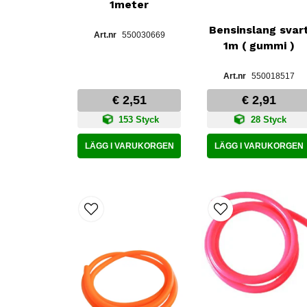
1meter
Bensinslang svar
550030669
1m ( gummi )
550018517
€ 2,51
€ 2,91
153 Styck
28 Styck
LÄGG I VARUKORGEN
LÄGG I VARUKORGEN