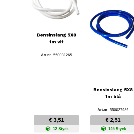
Bensinslang 5X8
1m vit
550031265
Bensinslang 5X8
1m blå
550027986
€ 3,51
€ 2,51
12 Styck
145 Styck