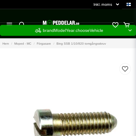
brandModelYear.chooseVehicle
Hem
Moped - MC
Förgasare
Bing SSB 1/10/820 tomgångsskruv