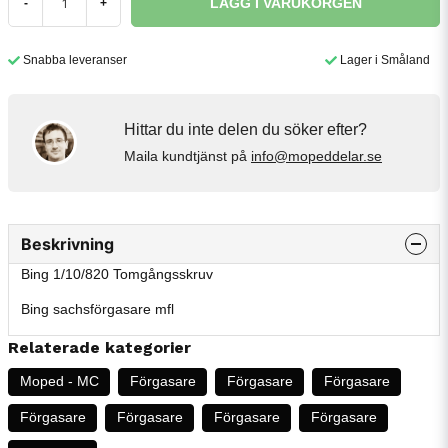
LÄGG I VARUKORGEN
-
+
Snabba leveranser
Lager i Småland
Hittar du inte delen du söker efter?
Maila kundtjänst på
info@mopeddelar.se
Beskrivning
Bing 1/10/820 Tomgångsskruv
Bing sachsförgasare mfl
Relaterade kategorier
Moped - MC
Förgasare
Förgasare
Förgasare
Förgasare
Förgasare
Förgasare
Förgasare