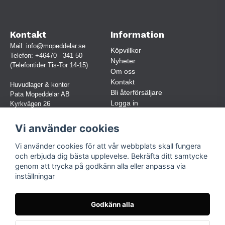
Kontakt
Information
Mail:
info@mopeddelar.se
Köpvillkor
Telefon:
+46470 - 341 50
Nyheter
(Telefontider Tis-Tor 14-15)
Om oss
Kontakt
Huvudlager & kontor
Bli återförsäljare
Pata Mopeddelar AB
Logga in
Kyrkvägen 26
362 58 LINNERYD
(OBS. Endast förbokade besök)
Vi använder cookies
Org.nr:
559030-5248
Vi använder cookies för att vår webbplats skall fungera
Jur. namn: Pata Mopeddelar AB
och erbjuda dig bästa upplevelse. Bekräfta ditt samtycke
genom att trycka på godkänn alla eller anpassa via
inställningar
Följ oss
Facebook
Godkänn alla
Instagram
TikTok