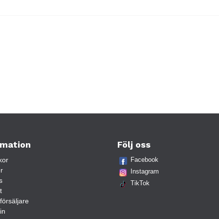
rmation
Följ oss
kor
Facebook
r
Instagram
s
TikTok
t
rförsäljare
in