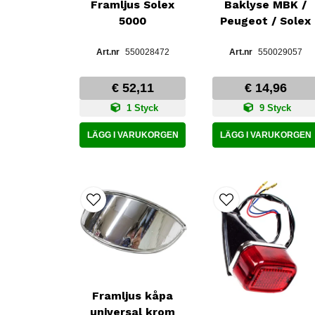
Framljus Solex
Baklyse MBK /
5000
Peugeot / Solex
550028472
550029057
€ 52,11
€ 14,96
1 Styck
9 Styck
LÄGG I VARUKORGEN
LÄGG I VARUKORGEN
Framljus kåpa
universal krom