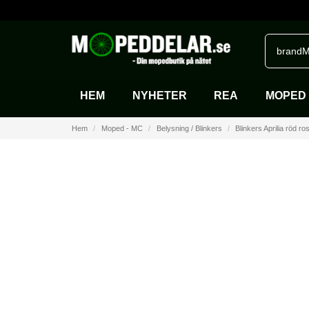
brandM
HEM
NYHETER
REA
MOPED 
Hem
Moped - MC
Belysning / Blinkers
Blinkers Aprilia röd ro