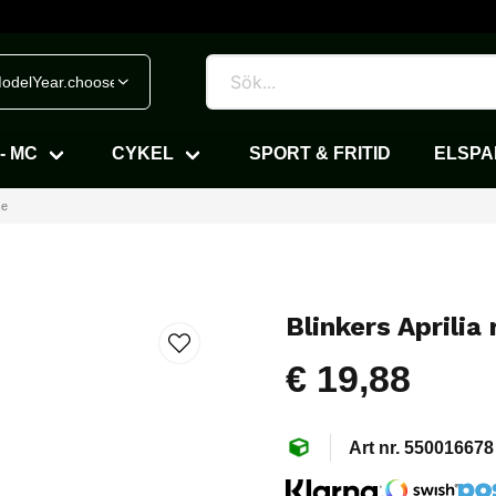
odelYear.chooseVehicle
- MC
CYKEL
SPORT & FRITID
ELSP
se
Blinkers Aprilia
€ 19,88
550016678