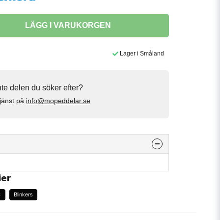
LÄGG I VARUKORGEN
Lager i Småland
inte delen du söker efter?
jänst på
info@mopeddelar.se
ier
C
Blinkers