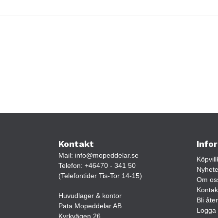
Kontakt
Info
Mail:
info@mopeddelar.se
Köpvill
Telefon:
+46470 - 341 50
Nyhete
(Telefontider Tis-Tor 14-15)
Om os
Kontak
Huvudlager & kontor
Bli åte
Pata Mopeddelar AB
Logga 
Kyrkvägen 26