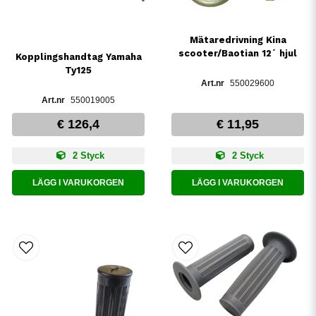
Mätaredrivning Kina
scooter/Baotian 12´ hjul
Kopplingshandtag Yamaha
Ty125
550029600
550019005
€ 126,4
€ 11,95
2 Styck
2 Styck
LÄGG I VARUKORGEN
LÄGG I VARUKORGEN