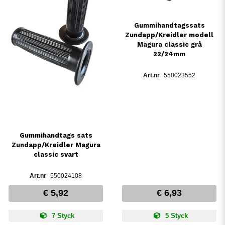
Gummihandtagssats
Zundapp/Kreidler modell
Magura classic grå
22/24mm
550023552
Gummihandtags sats
Zundapp/Kreidler Magura
classic svart
550024108
€ 5,92
€ 6,93
7 Styck
5 Styck