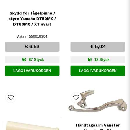
Skydd för fågelpinne /
styre Yamaha DT50MX /
DT80MX / XT svart
550019304
€ 6,53
€ 5,02
87 Styck
12 Styck
LÄGG I VARUKORGEN
LÄGG I VARUKORGEN
Handtagsarm Vänster