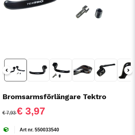
Bromsarmsförlängare Tektro
€ 3,97
€ 7,93
550033540