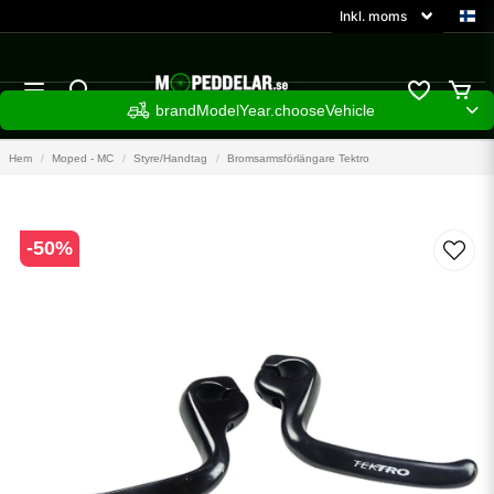
brandModelYear.chooseVehicle
Hem
Moped - MC
Styre/Handtag
Bromsarmsförlängare Tektro
-
50
%