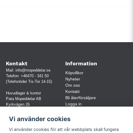
Kontakt
Information
Mail:
info@mopeddelar.se
Köpvillkor
Telefon:
+46470 - 341 50
Nyheter
(Telefontider Tis-Tor 14-15)
Om oss
Kontakt
Huvudlager & kontor
Bli återförsäljare
Pata Mopeddelar AB
Logga in
Kyrkvägen 26
362 58 LINNERYD
(OBS. Endast förbokade besök)
Vi använder cookies
Org.nr:
559030-5248
Vi använder cookies för att vår webbplats skall fungera
Jur. namn: Pata Mopeddelar AB