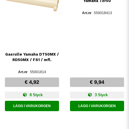
Yamaha Tzr50
550018413
Gasrulle Yamaha DT50MX /
RD50MX / FS1 / mfl.
55001814
€ 4,92
€ 9,94
8 Styck
3 Styck
LÄGG I VARUKORGEN
LÄGG I VARUKORGEN