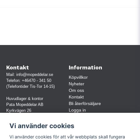
Kontakt
Information
Mail:
info@mopeddelar.se
Köpvillkor
Telefon:
+46470 - 341 50
Nyheter
(Telefontider Tis-Tor 14-15)
Om oss
Kontakt
Huvudlager & kontor
Bli återförsäljare
Pata Mopeddelar AB
Logga in
Kyrkvägen 26
362 58 LINNERYD
(OBS. Endast förbokade besök)
Vi använder cookies
Org.nr:
559030-5248
Vi använder cookies för att vår webbplats skall fungera