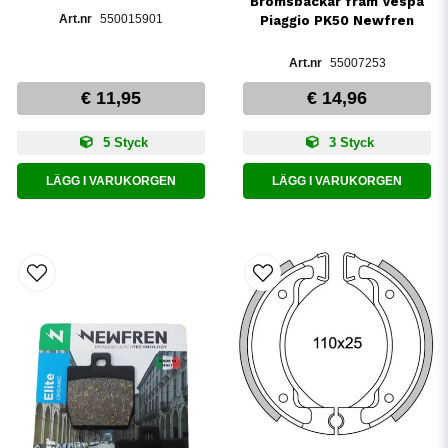
Bromsbackar fram Vespa
550015901
Piaggio PK50 Newfren
55007253
€ 11,95
€ 14,96
5 Styck
3 Styck
LÄGG I VARUKORGEN
LÄGG I VARUKORGEN