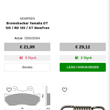
NEWFREN
Bromsbackar Yamaha DT
125 / RD 125 / XT Newfren
550028364
€ 21,99
€ 29,12
0 Styck
2 Styck
Bevaka
LÄGG I VARUKORGEN