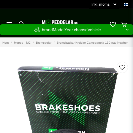
brandModelYear.chooseVehicle
Hem
Moped - MC
Bromsdelar
Bromsbackar Kreidler Campagnola 150 nav Newfren