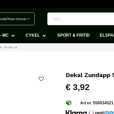
odelYear.chooseVehicle
- MC
CYKEL
SPORT & FRITID
ELSP
- 74 röd / vit
Dekal Zundapp 5
€ 3,92
550034521