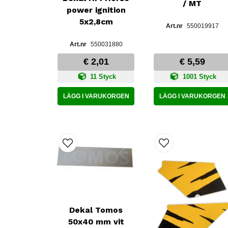
/ MT
power ignition
5x2,8cm
550019917
550031880
€ 2,01
€ 5,59
11 Styck
1001 Styck
LÄGG I VARUKORGEN
LÄGG I VARUKORGEN
Dekal Tomos
50x40 mm vit