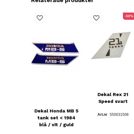
Relaterade produkter
-50%
Dekal Rex 21
Speed svart
Dekal Honda MB 5
550031508
tank set < 1984
blå / vit / guld