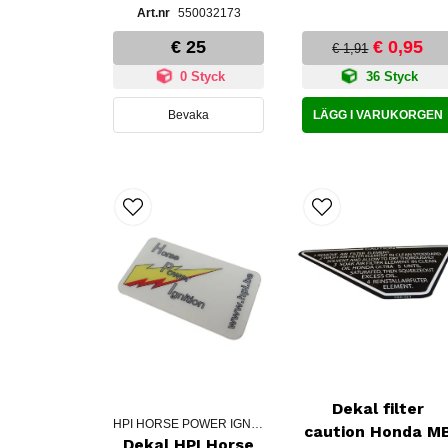
550032173
€ 25
€ 0,95
€ 1,91
0 Styck
36 Styck
Bevaka
LÄGG I VARUKORGEN
Dekal filter
HPI HORSE POWER IGNITION
caution Honda M
Dekal HPI Horse