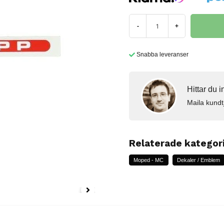
-
+
Snabba leveranser
Hittar du 
Maila kundt
Relaterade kategor
Moped - MC
Dekaler / Emblem