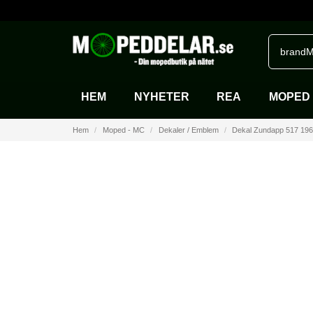
brandM
HEM
NYHETER
REA
MOPED 
Hem
Moped - MC
Dekaler / Emblem
Dekal Zundapp 517 1968 