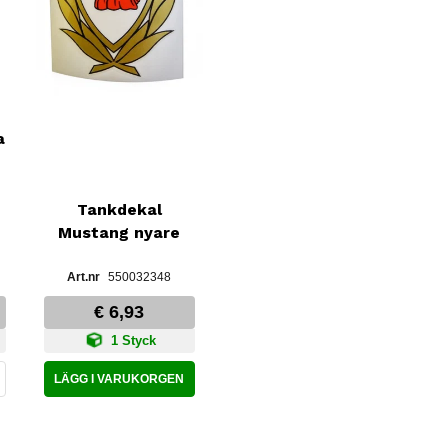
a
Tankdekal
Mustang nyare
550032348
€ 6,93
1 Styck
LÄGG I VARUKORGEN