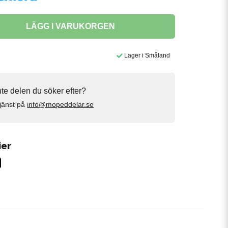
LÄGG I VARUKORGEN
Lager i Småland
inte delen du söker efter?
jänst på
info@mopeddelar.se
ier