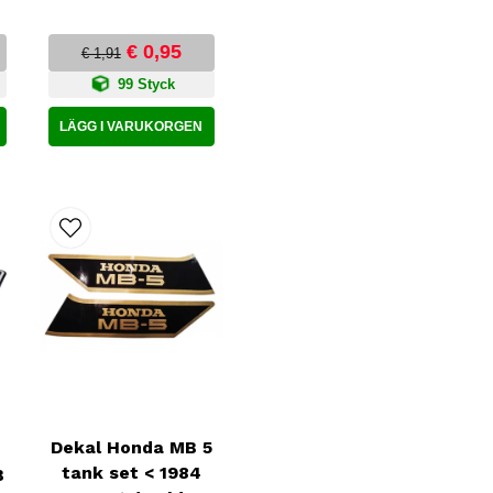
€ 0,95
€ 1,91
99 Styck
LÄGG I VARUKORGEN
Dekal Honda MB 5
tank set < 1984
B