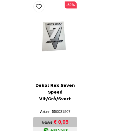
-50%
Dekal Rex Seven
Speed
Vit/Grå/Svart
550031507
€ 0,95
€ 1,91
400 Styck