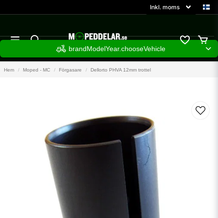
brandModelYear.chooseVehicle
Hem
Moped - MC
Förgasare
Dellorto PHVA 12mm trottel