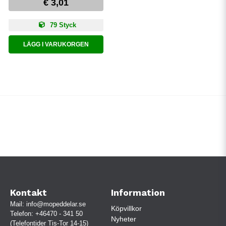
€ 3,01
79 Styck
LÄGG I VARUKORGEN
Kontakt
Information
Mail:
info@mopeddelar.se
Köpvillkor
Telefon:
+46470 - 341 50
Nyheter
(Telefontider Tis-Tor 14-15)