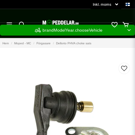
brandModelYear.chooseVehicle
Hem
Moped - MC
Förgasare
Dellorto PHVA choke sats