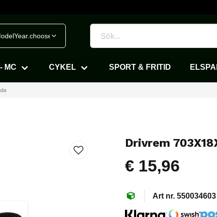
odelYear.chooseVehicle
- MC
CYKEL
SPORT & FRITID
ELSP
nda
Drivrem 703X1
€ 15,96
550034603