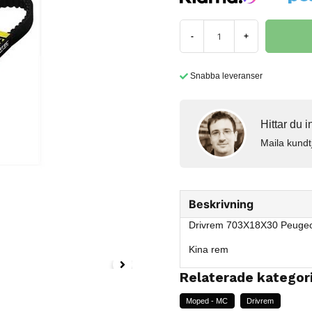
-
+
Snabba leveranser
Hittar du 
Maila kundt
Beskrivning
Drivrem 703X18X30 Peuge
Kina rem
Relaterade kategor
Moped - MC
Drivrem