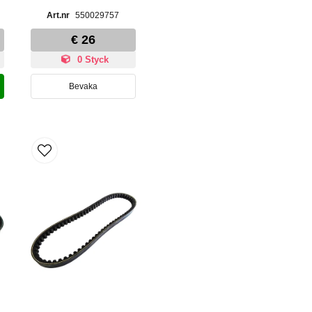
550029757
€ 26
0 Styck
Bevaka