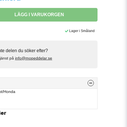
LÄGG I VARUKORGEN
Lager i Småland
inte delen du söker efter?
jänst på
info@mopeddelar.se
ot/Honda
ier