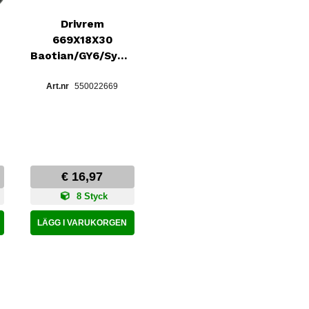
Drivrem
669X18X30
Baotian/GY6/Sym10
550022669
€ 16,97
8 Styck
LÄGG I VARUKORGEN