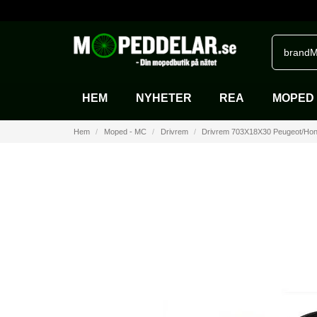
brandM
HEM
NYHETER
REA
MOPED 
Hem
Moped - MC
Drivrem
Drivrem 703X18X30 Peugeot/Ho