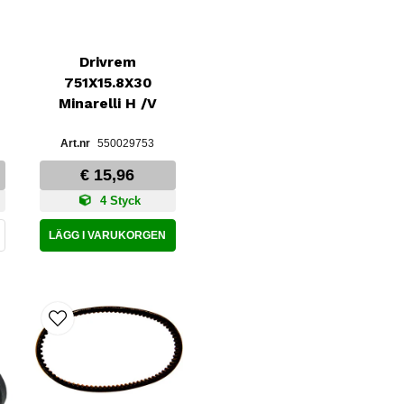
Drivrem
751X15.8X30
Minarelli H /V
550029753
€ 15,96
4 Styck
LÄGG I VARUKORGEN