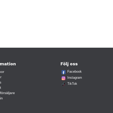
rmation
Följ oss
kor
Facebook
r
Instagram
s
TikTok
t
rförsäljare
in