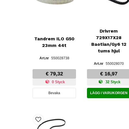
Drivrem
729X17X28
Tandrem ILO G50
Baotian/Gy6 12
23mm 44t
tums hjul
550028738
550028070
€ 79,32
€ 16,97
0 Styck
32 Styck
Bevaka
LÄGG I VARUKORGEN