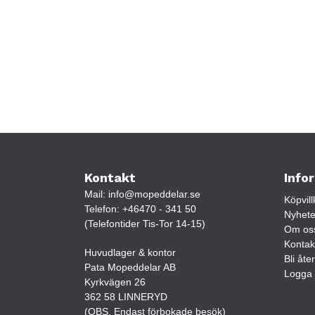
Kontakt
Info
Mail:
info@mopeddelar.se
Köpvill
Telefon:
+46470 - 341 50
Nyhete
(Telefontider Tis-Tor 14-15)
Om os
Kontak
Huvudlager & kontor
Bli åte
Pata Mopeddelar AB
Logga 
Kyrkvägen 26
362 58 LINNERYD
(OBS. Endast förbokade besök)