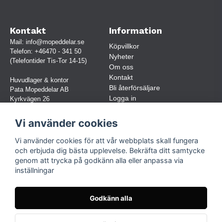
Kontakt
Information
Mail:
info@mopeddelar.se
Köpvillkor
Telefon:
+46470 - 341 50
Nyheter
(Telefontider Tis-Tor 14-15)
Om oss
Kontakt
Huvudlager & kontor
Bli återförsäljare
Pata Mopeddelar AB
Logga in
Kyrkvägen 26
362 58 LINNERYD
(OBS. Endast förbokade besök)
Vi använder cookies
Org.nr:
559030-5248
Vi använder cookies för att vår webbplats skall fungera
Jur. namn: Pata Mopeddelar AB
och erbjuda dig bästa upplevelse. Bekräfta ditt samtycke
genom att trycka på godkänn alla eller anpassa via
inställningar
Följ oss
Facebook
Godkänn alla
Instagram
TikTok