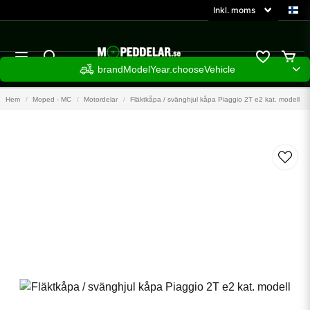
brandModelYear.chooseVehicle
Hem
Moped - MC
Motordelar
Fläktkåpa / svänghjul kåpa Piaggio 2T e2 kat. modell