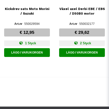
Kickdrev sats Moto Morini
Växel axel Derbi EBE / EBS
/ Suzuki
/ D50B0 motor
550029594
550032177
€ 12,95
€ 29,62
1 Styck
2 Styck
LÄGG I VARUKORGEN
LÄGG I VARUKORGEN