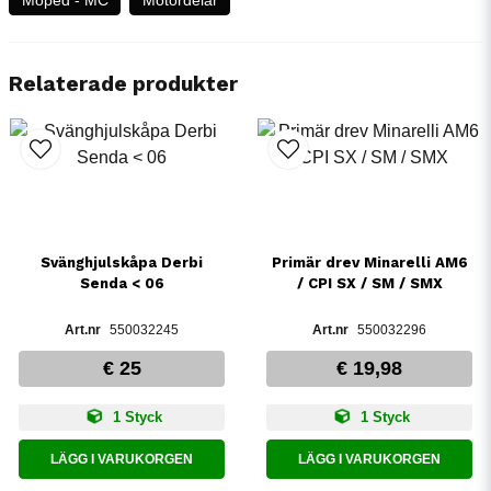
Relaterade produkter
Svänghjulskåpa Derbi
Primär drev Minarelli AM6
Senda < 06
/ CPI SX / SM / SMX
550032245
550032296
€ 25
€ 19,98
1 Styck
1 Styck
LÄGG I VARUKORGEN
LÄGG I VARUKORGEN