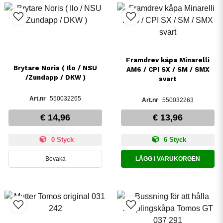
Framdrev kåpa Minarelli
Brytare Noris ( Ilo / NSU
AM6 / CPI SX / SM / SMX
/Zundapp / DKW )
svart
550032265
550032263
€ 14,96
€ 13,96
0 Styck
6 Styck
Bevaka
LÄGG I VARUKORGEN