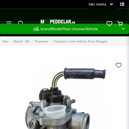
brandModelYear.chooseVehicle
Hem
Moped - MC
Förgasare
Förgasare 12mm Dellorto Phva (Piaggio)