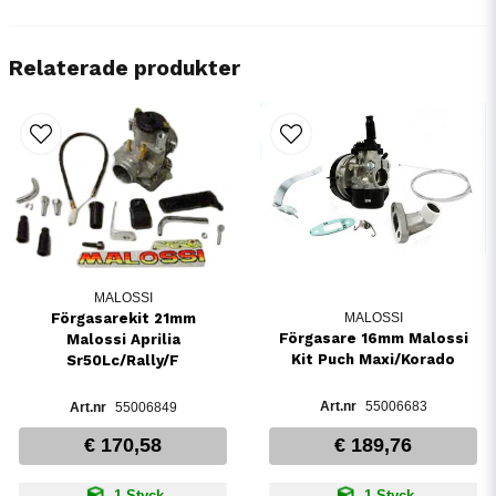
Relaterade produkter
MALOSSI
Förgasarekit 21mm
MALOSSI
Förgasare 16mm Malossi
Malossi Aprilia
Kit Puch Maxi/Korado
Sr50Lc/Rally/F
55006683
55006849
€ 170,58
€ 189,76
1 Styck
1 Styck