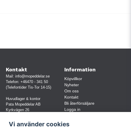
Kontakt
Information
Mail:
info@mopeddelar.se
Köpvillkor
Telefon:
+46470 - 341 50
Nyheter
(Telefontider Tis-Tor 14-15)
Om oss
Kontakt
Huvudlager & kontor
Bli återförsäljare
Pata Mopeddelar AB
Logga in
Kyrkvägen 26
362 58 LINNERYD
(OBS. Endast förbokade besök)
Vi använder cookies