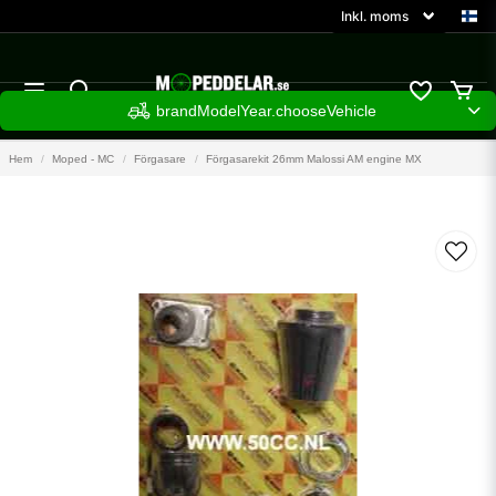
brandModelYear.chooseVehicle
Hem
Moped - MC
Förgasare
Förgasarekit 26mm Malossi AM engine MX