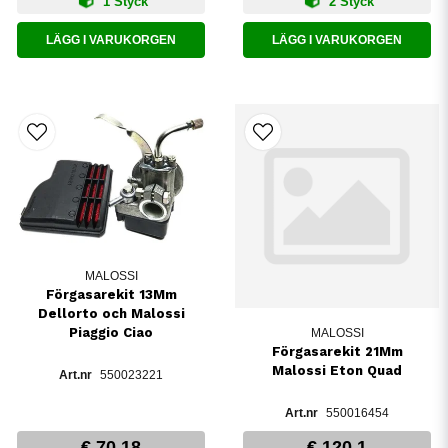
1 Styck
2 Styck
LÄGG I VARUKORGEN
LÄGG I VARUKORGEN
MALOSSI
Förgasarekit 13Mm
Dellorto och Malossi
Piaggio Ciao
MALOSSI
Förgasarekit 21Mm
Malossi Eton Quad
550023221
550016454
€ 70,18
€ 120,1