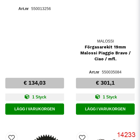
550013256
MALOSSI
Förgasarekit 19mm
Malossi Piaggio Bravo /
Ciao / mfl.
550035084
€ 134,03
€ 301,1
1 Styck
1 Styck
LÄGG I VARUKORGEN
LÄGG I VARUKORGEN