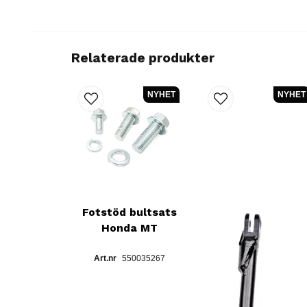
Relaterade produkter
NYHET
NYHET
Fotstöd bultsats
Honda MT
550035267