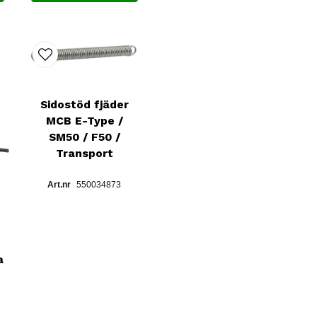
Sidostöd fjäder
MCB E-Type /
SM50 / F50 /
Transport
550034873
a