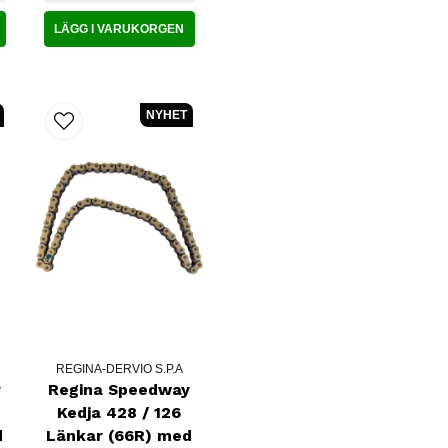
LÄGG I VARUKORGEN
NYHET
REGINA-DERVIO S.P.A
y
Regina Speedway
Kedja 428 / 126
d
Länkar (66R) med