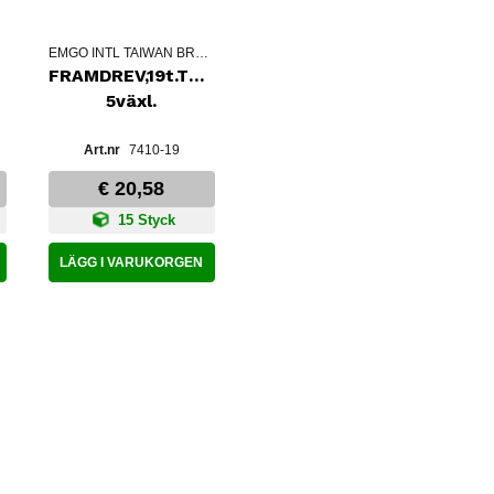
EMGO INTL TAIWAN BRANCH
650
FRAMDREV,19t.TRI650&750
5växl.
7410-19
€ 20,58
15 Styck
LÄGG I VARUKORGEN