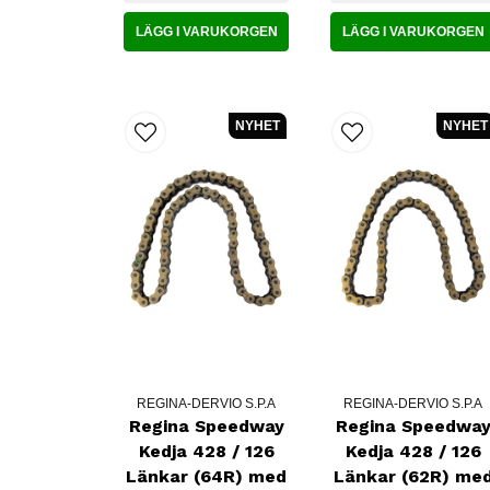
LÄGG I VARUKORGEN
LÄGG I VARUKORGEN
NYHET
NYHET
REGINA-DERVIO S.P.A
REGINA-DERVIO S.P.A
Regina Speedway
Regina Speedwa
Kedja 428 / 126
Kedja 428 / 126
Länkar (64R) med
Länkar (62R) me