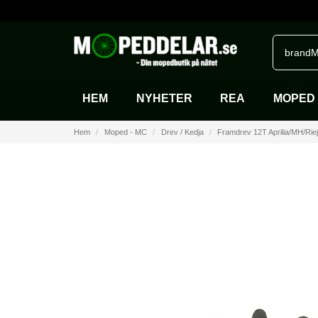
brandM
HEM
NYHETER
REA
MOPED 
Hem
Moped - MC
Drev / Kedja
Framdrev 12T Aprilia/MH/Riej