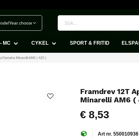
odelYear.chooseVehicle
- MC
CYKEL
SPORT & FRITID
ELSP
u/Yamaha Minarelli AM6 ( 420 )
Framdrev 12T A
Minarelli AM6 ( 
€ 8,53
550010936