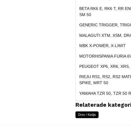
BETA RK6 E, RK6 T, RR E
SM 50
GENERIC TRIGGER, TRIG
MALAGUTI XTM, XSM, D
MBK X-POWER, X-LIMIT
MOTORHISPANIA FURIA 6V.
PEUGEOT XP6, XR6, XRS,
RIEJU RS1, RS2, RS2 MAT
SPIKE, MRT 50
YAMAHA TZR 50, TZR 50 R
Relaterade kategor
Drev / Kedja