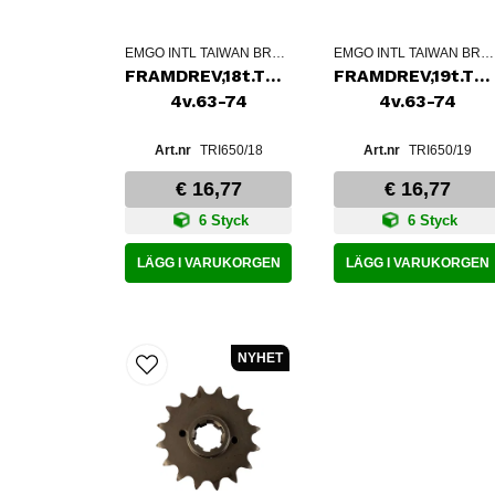
EMGO INTL TAIWAN BRANCH
EMGO INTL TAIWAN BRANCH
FRAMDREV,18t.TRI650
FRAMDREV,19t.TRI
4v.63-74
4v.63-74
TRI650/18
TRI650/19
€ 16,77
€ 16,77
6 Styck
6 Styck
LÄGG I VARUKORGEN
LÄGG I VARUKORGEN
NYHET