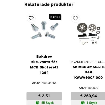
Relaterade produkter
NYHET
Bakdrev
skruvsats för
INVADER ENTERPRISES INC.
SKIVBROMSSATS
MCB Skoterett
BAK
1264
KAWA900/1000
550035264
500500
€ 2,51
€ 260,94
55 Styck
1 Styck