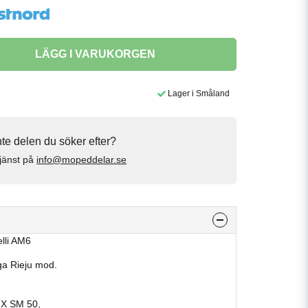
LÄGG I VARUKORGEN
Lager i Småland
inte delen du söker efter?
jänst på
info@mopeddelar.se
lli AM6
ga Rieju mod.
MX SM 50,