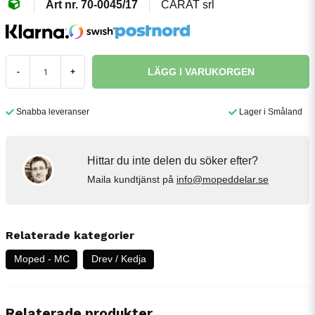
70-0045/17
CARAT srl
LÄGG I VARUKORGEN
-
+
Snabba leveranser
Lager i Småland
Hittar du inte delen du söker efter?
Maila kundtjänst på
info@mopeddelar.se
Relaterade kategorier
Moped - MC
Drev / Kedja
Relaterade produkter