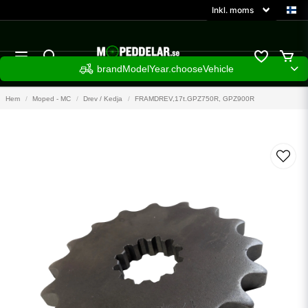
brandModelYear.chooseVehicle
Hem
Moped - MC
Drev / Kedja
FRAMDREV,17t.GPZ750R, GPZ900R