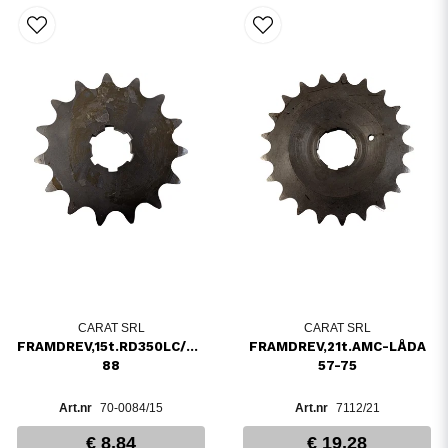
CARAT SRL
CARAT SRL
FRAMDREV,15t.RD350LC/YPVS83-
FRAMDREV,21t.AMC-LÅDA
88
57-75
70-0084/15
7112/21
€ 8,84
€ 19,28