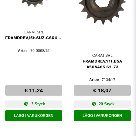
CARAT SRL
FRAMDREV,15t.SUZ.GSX400F,GR650
70-0068/15
CARAT SRL
FRAMDREV,17t.BSA
A50&A65 62-73
7134/17
€ 11,24
€ 18,07
3 Styck
20 Styck
LÄGG I VARUKORGEN
LÄGG I VARUKORGEN