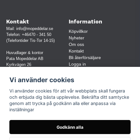
Kontakt
Information
Mail:
info@mopeddelar.se
Köpvillkor
Telefon:
+46470 - 341 50
Nyheter
(Telefontider Tis-Tor 14-15)
Om oss
Kontakt
Huvudlager & kontor
Bli återförsäljare
Pata Mopeddelar AB
Logga in
Kyrkvägen 26
362 58 LINNERYD
(OBS. Endast förbokade besök)
Vi använder cookies
Org.nr:
559030-5248
Vi använder cookies för att vår webbplats skall fungera
Jur. namn: Pata Mopeddelar AB
och erbjuda dig bästa upplevelse. Bekräfta ditt samtycke
genom att trycka på godkänn alla eller anpassa via
inställningar
Följ oss
Facebook
Godkänn alla
Instagram
TikTok