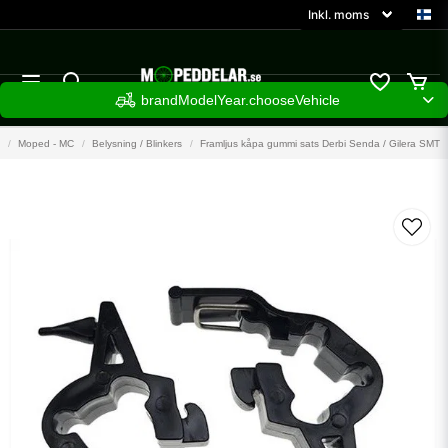
brandModelYear.chooseVehicle
Moped - MC
Belysning / Blinkers
Framljus kåpa gummi sats Derbi Senda / Gilera SMT