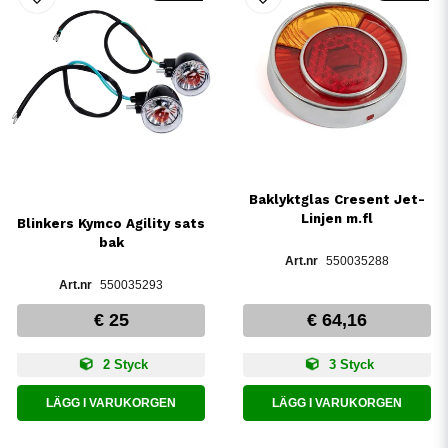
Baklyktglas Cresent Jet-
Linjen m.fl
Blinkers Kymco Agility sats
bak
550035288
550035293
€ 25
€ 64,16
2 Styck
3 Styck
LÄGG I VARUKORGEN
LÄGG I VARUKORGEN