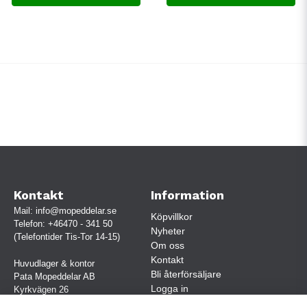
Kontakt
Information
Mail:
info@mopeddelar.se
Köpvillkor
Telefon:
+46470 - 341 50
Nyheter
(Telefontider Tis-Tor 14-15)
Om oss
Kontakt
Huvudlager & kontor
Bli återförsäljare
Pata Mopeddelar AB
Logga in
Kyrkvägen 26
362 58 LINNERYD