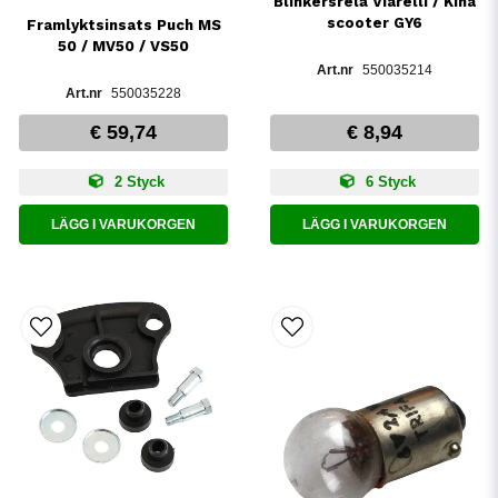
Blinkersrelä Viarelli / Kina
scooter GY6
Framlyktsinsats Puch MS
50 / MV50 / VS50
550035214
550035228
€ 59,74
€ 8,94
2 Styck
6 Styck
LÄGG I VARUKORGEN
LÄGG I VARUKORGEN