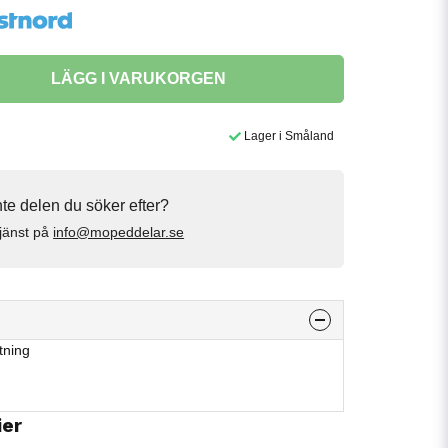
LÄGG I VARUKORGEN
Lager i Småland
inte delen du söker efter?
jänst på
info@mopeddelar.se
tning
ier