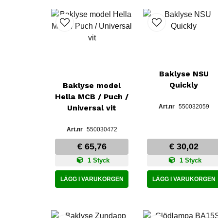
Baklyse NSU
Quickly
Baklyse model
Hella MCB / Puch /
Universal vit
550032059
550030472
€ 65,76
€ 30,02
1 Styck
1 Styck
LÄGG I VARUKORGEN
LÄGG I VARUKORGEN