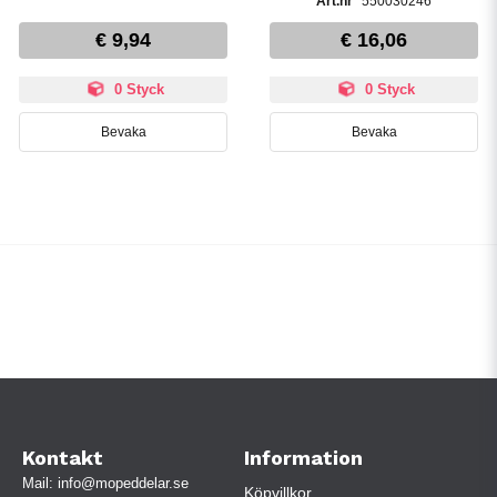
550030246
€ 9,94
€ 16,06
0 Styck
0 Styck
Bevaka
Bevaka
Kontakt
Information
Mail:
info@mopeddelar.se
Köpvillkor