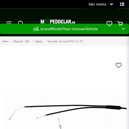
brandModelYear.chooseVehicle
Hem
Moped - MC
Vajrar
Gaswire Suzuki K50 71-75