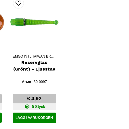
EMGO INTL TAIWAN BRANCH
)
Reservglas
(Grönt) - Ljusstav
30-0097
€ 4,92
5 Styck
LÄGG I VARUKORGEN