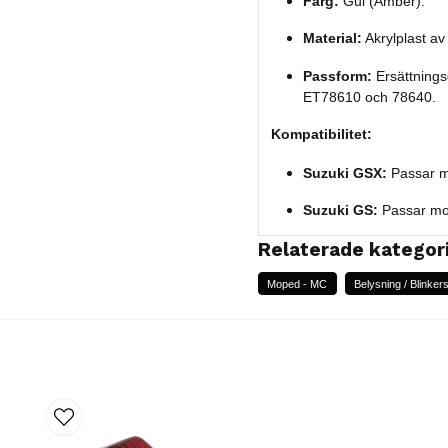
Färg:
Gul (Amber).
Material:
Akrylplast av 
Passform:
Ersättnings
ET78610 och 78640.
Kompatibilitet:
Suzuki GSX:
Passar m
Suzuki GS:
Passar mod
Relaterade kategor
Moped - MC
Belysning / Blinker