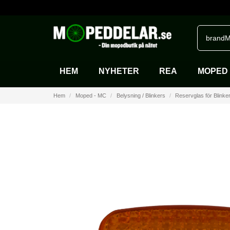
brandM
HEM
NYHETER
REA
MOPED 
Hem
Moped - MC
Belysning / Blinkers
Reservglas för Blinke