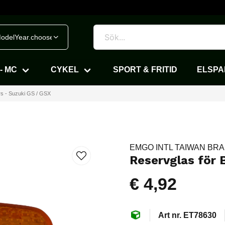
odelYear.chooseVehicle
- MC
CYKEL
SPORT & FRITID
ELSP
rs - Suzuki GS / GSX
EMGO INTL TAIWAN BR
Reservglas för 
€ 4,92
ET78630