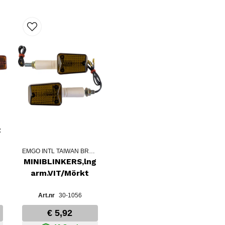
t
EMGO INTL TAIWAN BRANCH
MINIBLINKERS,lng
arm.VIT/Mörkt
30-1056
€ 5,92