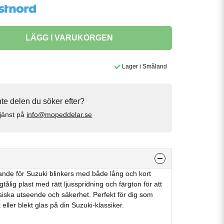
LÄGG I VARUKORGEN
Lager i Småland
inte delen du söker efter?
jänst på
info@mopeddelar.se
örande för Suzuki blinkers med både lång och kort
agtålig plast med rätt ljusspridning och färgton för att
siska utseende och säkerhet. Perfekt för dig som
eller blekt glas på din Suzuki-klassiker.