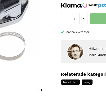
-
+
Snabba leveranser
Hittar du 
Maila kundt
Relaterade kategor
Moped - MC
Insug