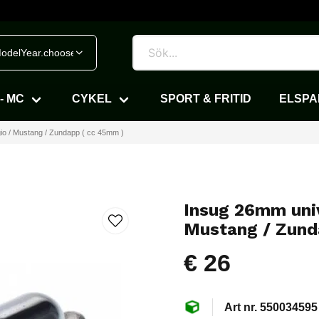
odelYear.chooseVehicle
- MC
CYKEL
SPORT & FRITID
ELSP
io / Mustang / Zundapp ( cc 45mm )
Insug 26mm univ
Mustang / Zund
€ 26
550034595