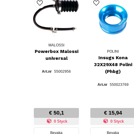
MALOSSI
Powerbox Malossi
POLINI
Insugs Kona
universal
32X29X48 Polini
(Phbg)
55002956
550023769
€ 50,1
€ 15,94
0 Styck
0 Styck
Bevaka
Bevaka