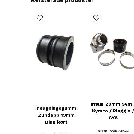
Relaterade produkter
Insug 28mm Sym 
Insugningsgummi
Kymco / Piaggio /
Zundapp 19mm
GY6
Bing kort
550024644