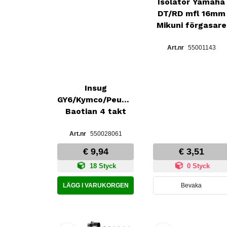
Isolator Yamaha
DT/RD mfl 16mm
Mikuni förgasare
55001143
Insug
GY6/Kymco/Peugeot/
Baotian 4 takt
550028061
€ 9,94
€ 3,51
18 Styck
0 Styck
LÄGG I VARUKORGEN
Bevaka