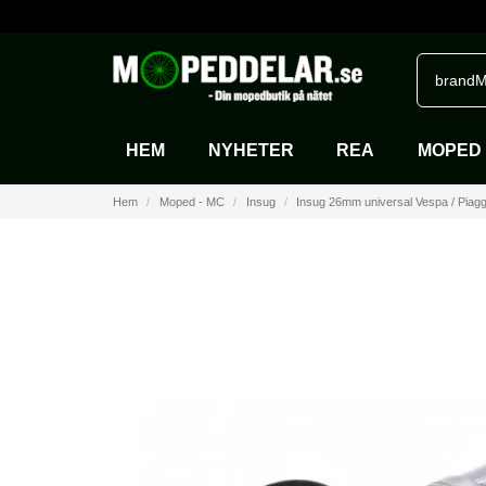
brandM
HEM
NYHETER
REA
MOPED 
Hem
Moped - MC
Insug
Insug 26mm universal Vespa / Piagg