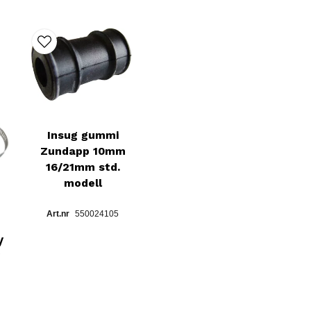
Insug gummi
Zundapp 10mm
16/21mm std.
modell
550024105
/