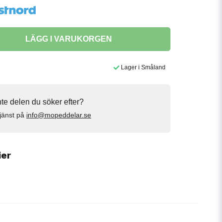
LÄGG I VARUKORGEN
Lager i Småland
inte delen du söker efter?
jänst på
info@mopeddelar.se
ier