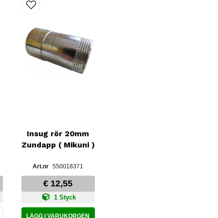
Insug rör 20mm
Zundapp ( Mikuni )
550018371
€ 12,55
1 Styck
LÄGG I VARUKORGEN