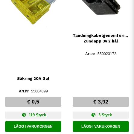
Tändningkabelgenomföring
Zundapp 3v 2 hål
550023172
Säkring 20A Gul
55004099
€ 0,5
€ 3,92
119 Styck
3 Styck
LÄGG I VARUKORGEN
LÄGG I VARUKORGEN