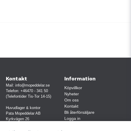
Kontakt
Information
Mail:
info@mopeddelar.se
Köpvillkor
Telefon:
+46470 - 341 50
Nyheter
(Telefontider Tis-Tor 14-15)
Om oss
Kontakt
Huvudlager & kontor
Bli återförsäljare
Pata Mopeddelar AB
Logga in
Kyrkvägen 26
362 58 LINNERYD
(OBS. Endast förbokade besök)