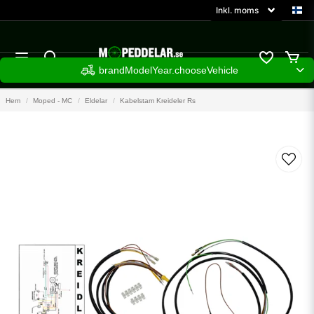
brandModelYear.chooseVehicle
Hem
Moped - MC
Eldelar
Kabelstam Kreideler Rs