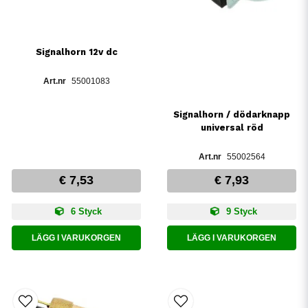
Signalhorn 12v dc
55001083
Signalhorn / dödarknapp
universal röd
55002564
€ 7,53
€ 7,93
6 Styck
9 Styck
LÄGG I VARUKORGEN
LÄGG I VARUKORGEN