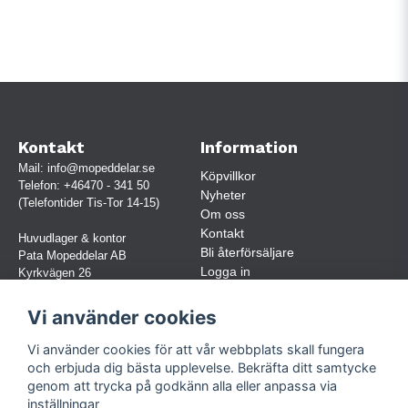
Kontakt
Information
Mail:
info@mopeddelar.se
Köpvillkor
Telefon:
+46470 - 341 50
Nyheter
(Telefontider Tis-Tor 14-15)
Om oss
Kontakt
Huvudlager & kontor
Bli återförsäljare
Pata Mopeddelar AB
Logga in
Kyrkvägen 26
362 58 LINNERYD
(OBS. Endast förbokade besök)
Vi använder cookies
Org.nr:
559030-5248
Vi använder cookies för att vår webbplats skall fungera
Jur. namn: Pata Mopeddelar AB
och erbjuda dig bästa upplevelse. Bekräfta ditt samtycke
genom att trycka på godkänn alla eller anpassa via
inställningar