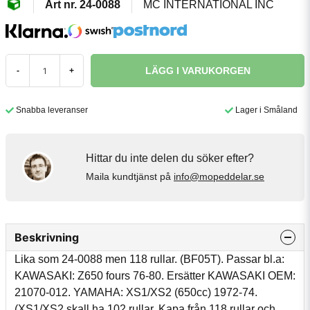
24-0088
MC INTERNATIONAL INC
LÄGG I VARUKORGEN
-
+
Snabba leveranser
Lager i Småland
Hittar du inte delen du söker efter?
Maila kundtjänst på
info@mopeddelar.se
Beskrivning
Lika som 24-0088 men 118 rullar. (BF05T). Passar bl.a:
KAWASAKI: Z650 fours 76-80. Ersätter KAWASAKI OEM:
21070-012. YAMAHA: XS1/XS2 (650cc) 1972-74.
(XS1/XS2 skall ha 102 rullar. Kapa från 118 rullar och