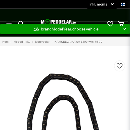
brandModelYear.chooseVehicle
Hem
Moped - MC
Motordelar
KAMKEDJA.KAWA Z400 twin 75-79