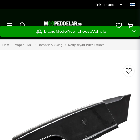
brandModelYear.chooseVehicle
Hem
Moped - MC
Ramdelar / Sving
Kedjeskydd Puch Dakota