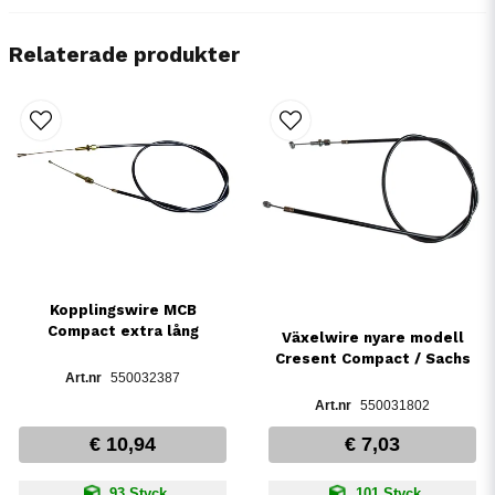
Relaterade produkter
Kopplingswire MCB
Compact extra lång
Växelwire nyare modell
Cresent Compact / Sachs
550032387
550031802
€ 10,94
€ 7,03
93 Styck
101 Styck