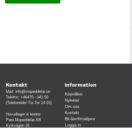
Kontakt
Information
Mail:
info@mopeddelar.se
Köpvillkor
Telefon:
+46470 - 341 50
Nyheter
(Telefontider Tis-Tor 14-15)
Om oss
Kontakt
Huvudlager & kontor
Bli återförsäljare
Pata Mopeddelar AB
Logga in
Kyrkvägen 26
362 58 LINNERYD