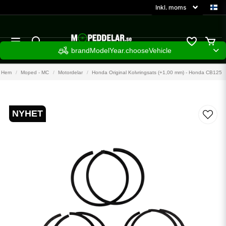
brandModelYear.chooseVehicle
Hem
Moped - MC
Motordelar
Honda Original Kolvringsats (+1,00 mm) - Honda CB125
NYHET