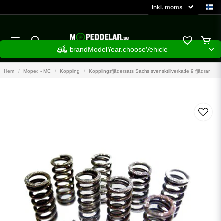
brandModelYear.chooseVehicle
Hem
Moped - MC
Koppling
Kopplingsfjädersats Sachs svensktillverkade 9 fjädrar