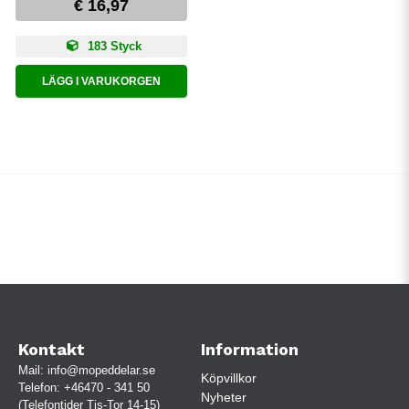
€ 16,97
183 Styck
LÄGG I VARUKORGEN
Kontakt
Information
Mail:
info@mopeddelar.se
Köpvillkor
Telefon:
+46470 - 341 50
Nyheter
(Telefontider Tis-Tor 14-15)