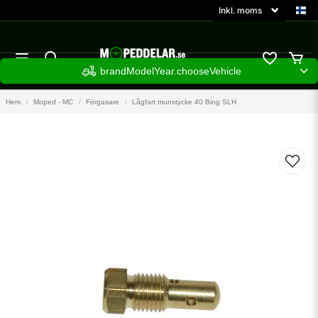
brandModelYear.chooseVehicle
Hem
Moped - MC
Förgasare
Lågfart munstycke 40 Bing SLH