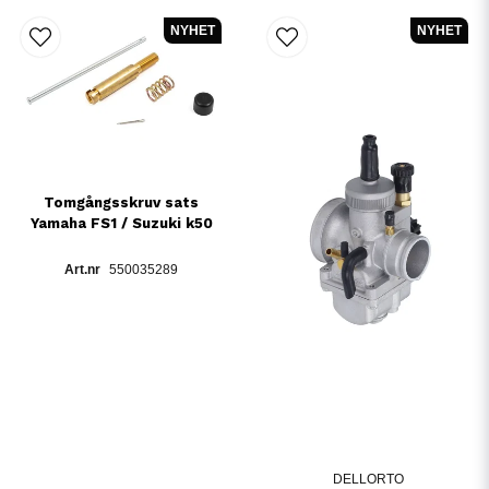
NYHET
NYHET
Tomgångsskruv sats
Yamaha FS1 / Suzuki k50
550035289
DELLORTO