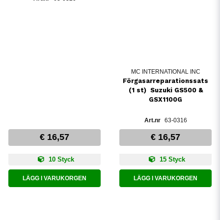
MC INTERNATIONAL INC
Förgasarreparationssats
(1 st)  Suzuki GS500 &
GSX1100G
63-0316
€ 16,57
€ 16,57
10 Styck
15 Styck
LÄGG I VARUKORGEN
LÄGG I VARUKORGEN