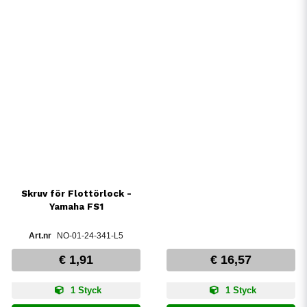
Skruv för Flottörlock -
Yamaha FS1
NO-01-24-341-L5
€ 1,91
€ 16,57
1 Styck
1 Styck