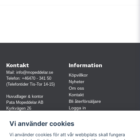
Kontakt
Information
Mail:
info@mopeddelar.se
Köpvillkor
Telefon:
+46470 - 341 50
Nyheter
(Telefontider Tis-Tor 14-15)
Om oss
Kontakt
Huvudlager & kontor
Bli återförsäljare
Pata Mopeddelar AB
Logga in
Kyrkvägen 26
362 58 LINNERYD
(OBS. Endast förbokade besök)
Vi använder cookies
Org.nr:
559030-5248
Vi använder cookies för att vår webbplats skall fungera
Jur. namn: Pata Mopeddelar AB