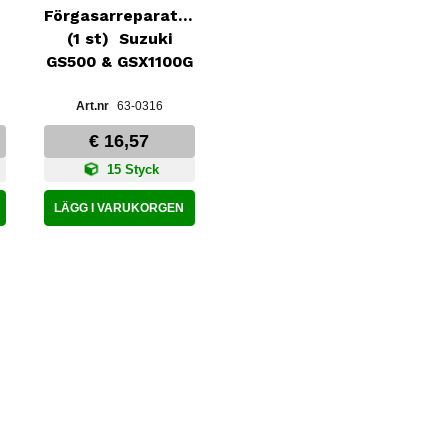
Förgasarreparationssats
(1 st)  Suzuki
GS500 & GSX1100G
63-0316
€ 16,57
15 Styck
LÄGG I VARUKORGEN