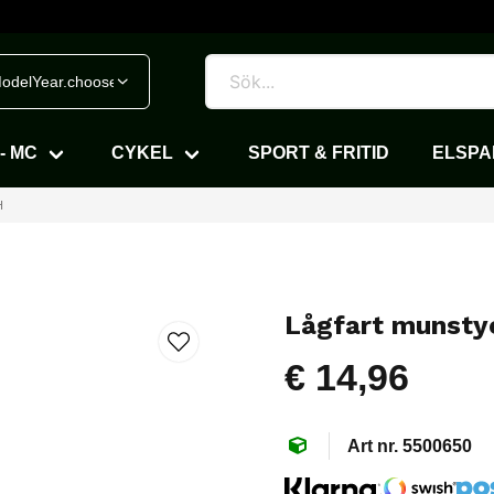
odelYear.chooseVehicle
- MC
CYKEL
SPORT & FRITID
ELSP
H
Lågfart munsty
€ 14,96
5500650