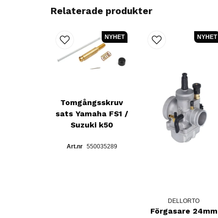
Relaterade produkter
NYHET
NYHET
Tomgångsskruv
sats Yamaha FS1 /
Suzuki k50
550035289
DELLORTO
Förgasare 24mm