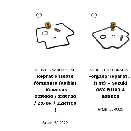
MC INTERNATIONAL INC
MC INTERNATIONAL IN
Reprationssats
Förgasarreparati
förgasare (Keihin)
(1 st) – Suzuki
- Kawasaki
GSX-R1100 &
ZZR600 / ZXR750
GSX600
/ ZX-9R / ZZR1100
(
63-0320
63-0272