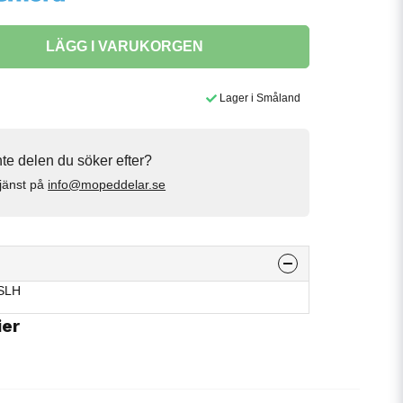
LÄGG I VARUKORGEN
Lager i Småland
inte delen du söker efter?
jänst på
info@mopeddelar.se
 SLH
ier