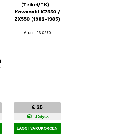
(Teikei/TK) -
Kawasaki KZ550 /
ZX550 (1982-1985)
63-0270
C
)
/
€ 25
3 Styck
LÄGG I VARUKORGEN