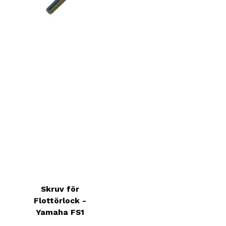
4
Skruv för
Flottörlock -
Yamaha FS1