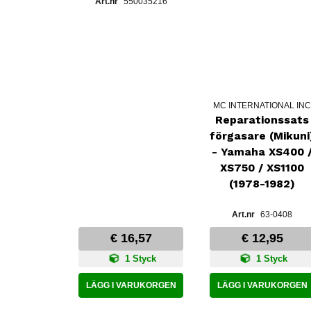
550035216
MC INTERNATIONAL IN
Reparationssats
förgasare (Mikuni
- Yamaha XS400 
XS750 / XS1100
(1978-1982)
63-0408
€ 16,57
€ 12,95
1 Styck
1 Styck
LÄGG I VARUKORGEN
LÄGG I VARUKORGEN