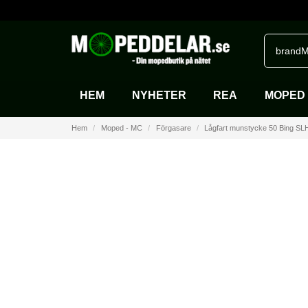
brandM
HEM
NYHETER
REA
MOPED 
Hem
Moped - MC
Förgasare
Lågfart munstycke 50 Bing SL