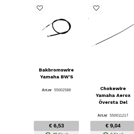
Bakbromswire
Yamaha BW'S
Chokewire
55002588
Yamaha Aerox
Översta Del
550011217
€ 6,53
€ 9,04