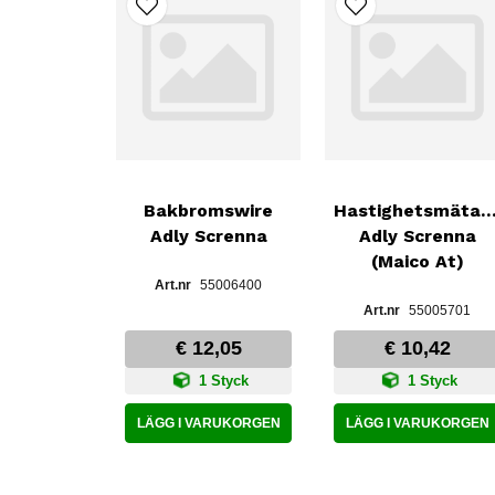
Bakbromswire
Hastighetsmätar
Adly Screnna
Adly Screnna
(Maico At)
55006400
55005701
€ 12,05
€ 10,42
1 Styck
1 Styck
LÄGG I VARUKORGEN
LÄGG I VARUKORGEN