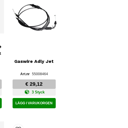
e
k
Gaswire Adly Jet
55008464
€ 29,12
3 Styck
LÄGG I VARUKORGEN