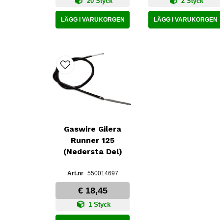
20 Styck
2 Styck
LÄGG I VARUKORGEN
LÄGG I VARUKORGEN
Gaswire Gilera
Runner 125
(Nedersta Del)
550014697
€ 18,45
1 Styck