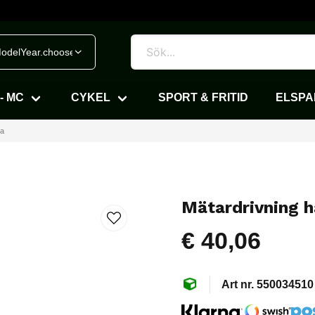
odelYear.chooseVehicle
- MC
CYKEL
SPORT & FRITID
ELSP
ra
Mätardrivning h
€ 40,06
550034510