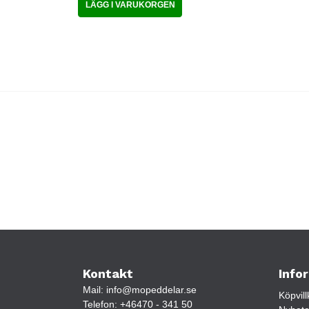
LÄGG I VARUKORGEN
Kontakt
Info
Mail:
info@mopeddelar.se
Köpvill
Telefon:
+46470 - 341 50