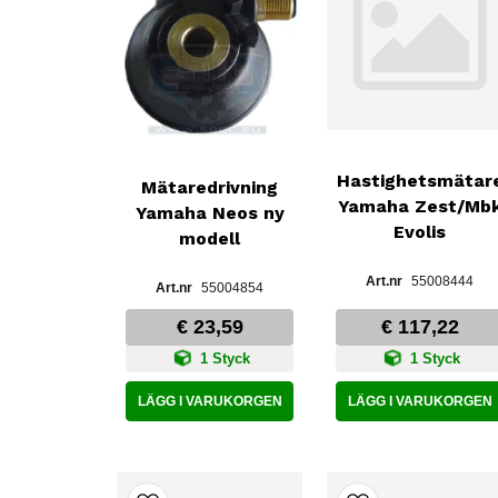
Hastighetsmätar
Mätaredrivning
Yamaha Zest/Mb
Yamaha Neos ny
Evolis
modell
55008444
55004854
€ 23,59
€ 117,22
1 Styck
1 Styck
LÄGG I VARUKORGEN
LÄGG I VARUKORGEN