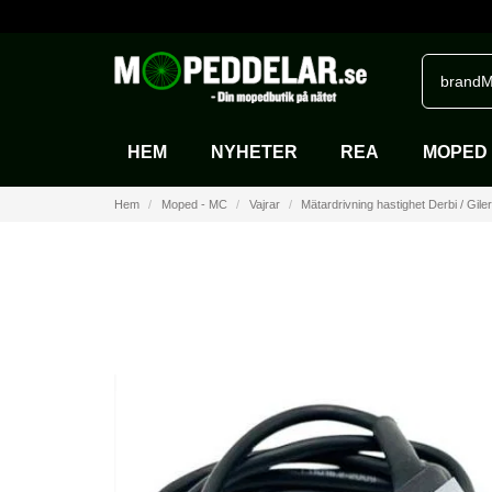
brandM
HEM
NYHETER
REA
MOPED 
Hem
Moped - MC
Vajrar
Mätardrivning hastighet Derbi / Gile