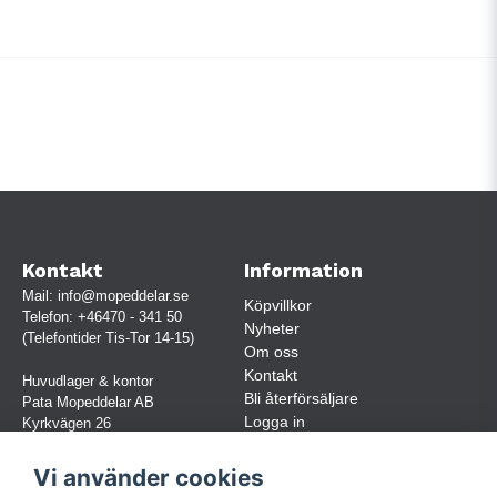
Kontakt
Information
Mail:
info@mopeddelar.se
Köpvillkor
Telefon:
+46470 - 341 50
Nyheter
(Telefontider Tis-Tor 14-15)
Om oss
Kontakt
Huvudlager & kontor
Bli återförsäljare
Pata Mopeddelar AB
Logga in
Kyrkvägen 26
362 58 LINNERYD
(OBS. Endast förbokade besök)
Vi använder cookies