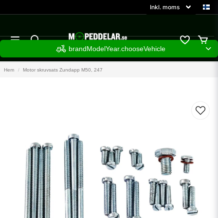
brandModelYear.chooseVehicle
Hem
Motor skruvsats Zundapp M50, 247