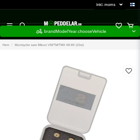
brandModelYear.chooseVehicle
Hem
Munstycke sats Mikuni VM/TM/TMX 68-86 (10st)