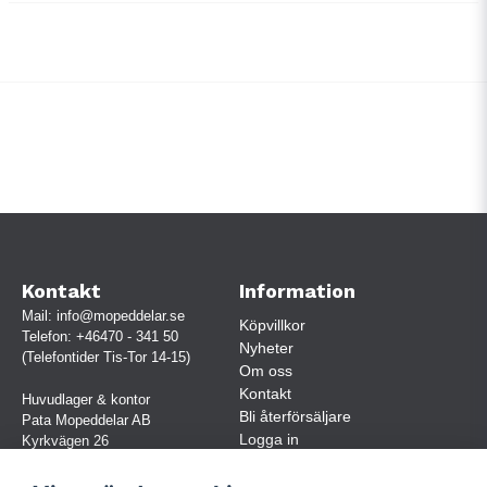
Kontakt
Information
Mail:
info@mopeddelar.se
Köpvillkor
Telefon:
+46470 - 341 50
Nyheter
(Telefontider Tis-Tor 14-15)
Om oss
Kontakt
Huvudlager & kontor
Bli återförsäljare
Pata Mopeddelar AB
Logga in
Kyrkvägen 26
362 58 LINNERYD
(OBS. Endast förbokade besök)