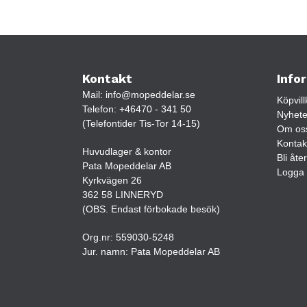
Kontakt
Info
Mail:
info@mopeddelar.se
Köpvill
Telefon:
+46470 - 341 50
Nyhete
(Telefontider Tis-Tor 14-15)
Om os
Kontak
Huvudlager & kontor
Bli åte
Pata Mopeddelar AB
Logga 
Kyrkvägen 26
362 58 LINNERYD
(OBS. Endast förbokade besök)
Org.nr:
559030-5248
Jur. namn: Pata Mopeddelar AB