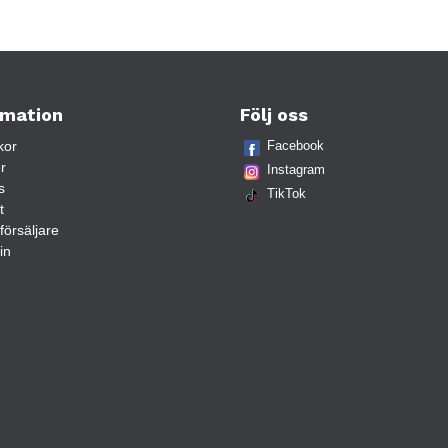
rmation
Följ oss
kor
Facebook
r
Instagram
s
TikTok
t
rförsäljare
in