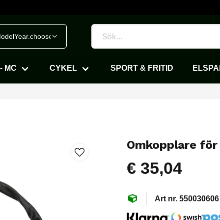
odelYear.chooseVehicle
- MC
CYKEL
SPORT & FRITID
ELSP
Omkopplare för 
€ 35,04
550030606