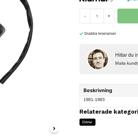
-
+
Snabba leveranser
Hittar du 
Maila kundt
Beskrivning
1981-1983
Relaterade kategor
Eldelar