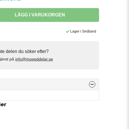
LÄGG I VARUKORGEN
Lager i Småland
inte delen du söker efter?
jänst på
info@mopeddelar.se
ier