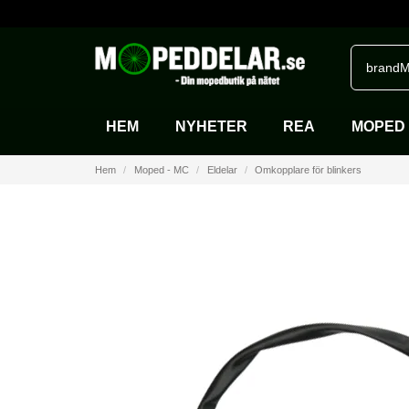
brandM
HEM
NYHETER
REA
MOPED 
Hem
Moped - MC
Eldelar
Omkopplare för blinkers