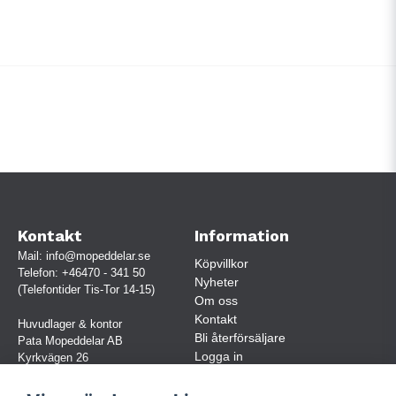
Kontakt
Information
Mail:
info@mopeddelar.se
Köpvillkor
Telefon:
+46470 - 341 50
Nyheter
(Telefontider Tis-Tor 14-15)
Om oss
Kontakt
Huvudlager & kontor
Bli återförsäljare
Pata Mopeddelar AB
Logga in
Kyrkvägen 26
362 58 LINNERYD
(OBS. Endast förbokade besök)