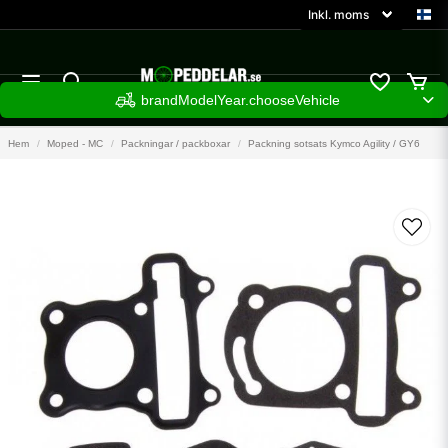
brandModelYear.chooseVehicle
Hem
Moped - MC
Packningar / packboxar
Packning sotsats Kymco Agility / GY6