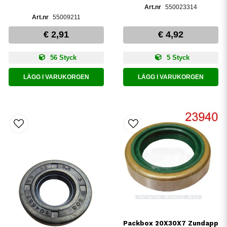
550023314
55009211
€ 2,91
€ 4,92
56 Styck
5 Styck
LÄGG I VARUKORGEN
LÄGG I VARUKORGEN
Packbox 20X30X7 Zundapp