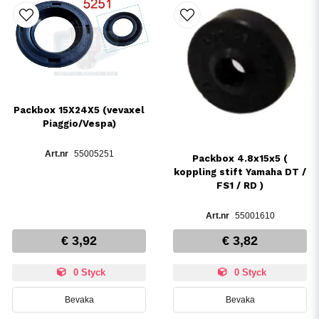
Packbox 15X24X5 (vevaxel
Piaggio/Vespa)
55005251
Packbox 4.8x15x5 (
koppling stift Yamaha DT /
FS1 / RD )
55001610
€ 3,92
€ 3,82
0 Styck
0 Styck
Bevaka
Bevaka