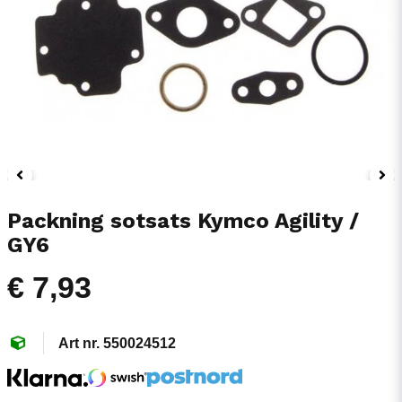
Packning sotsats Kymco Agility /
GY6
€ 7,93
550024512