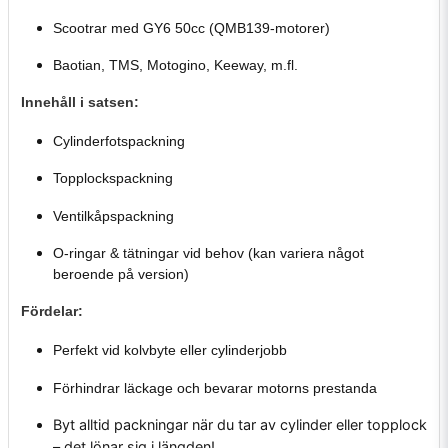
Scootrar med GY6 50cc (QMB139-motorer)
Baotian, TMS, Motogino, Keeway, m.fl.
Innehåll i satsen:
Cylinderfotspackning
Topplockspackning
Ventilkåpspackning
O-ringar & tätningar vid behov (kan variera något
beroende på version)
Fördelar:
Perfekt vid kolvbyte eller cylinderjobb
Förhindrar läckage och bevarar motorns prestanda
Byt alltid packningar när du tar av cylinder eller topplock
– det lönar sig i längden!