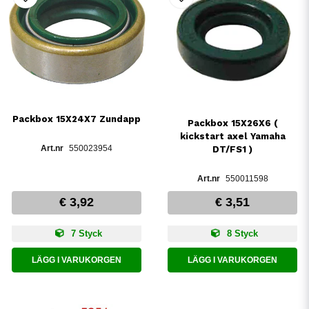
Packbox 15X24X7 Zundapp
Packbox 15X26X6 (
kickstart axel Yamaha
550023954
DT/FS1 )
550011598
€ 3,92
€ 3,51
7 Styck
8 Styck
LÄGG I VARUKORGEN
LÄGG I VARUKORGEN