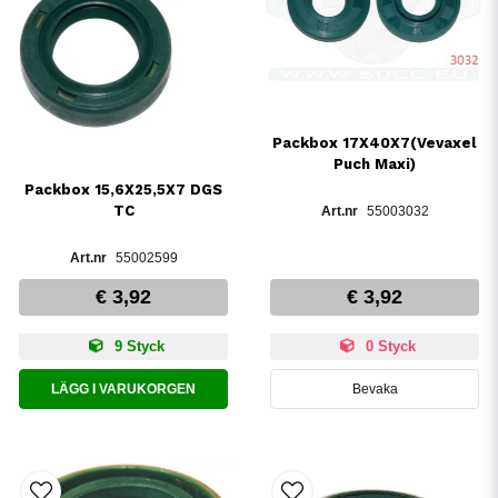
Packbox 17X40X7(Vevaxel
Puch Maxi)
Packbox 15,6X25,5X7 DGS
TC
55003032
55002599
€ 3,92
€ 3,92
9 Styck
0 Styck
LÄGG I VARUKORGEN
Bevaka