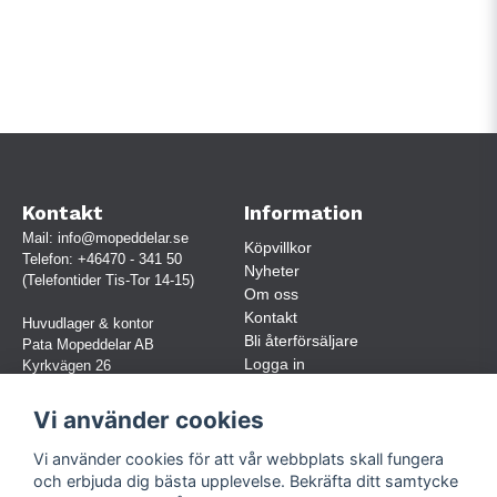
Kontakt
Information
Mail:
info@mopeddelar.se
Köpvillkor
Telefon:
+46470 - 341 50
Nyheter
(Telefontider Tis-Tor 14-15)
Om oss
Kontakt
Huvudlager & kontor
Bli återförsäljare
Pata Mopeddelar AB
Logga in
Kyrkvägen 26
362 58 LINNERYD
(OBS. Endast förbokade besök)
Vi använder cookies
Org.nr:
559030-5248
Vi använder cookies för att vår webbplats skall fungera
Jur. namn: Pata Mopeddelar AB
och erbjuda dig bästa upplevelse. Bekräfta ditt samtycke