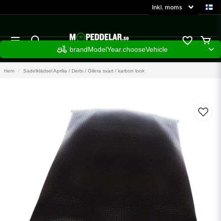
brandModelYear.chooseVehicle
Hem
Sadelklädsel Aprilia / Derbi / Gilera svart / karbon look