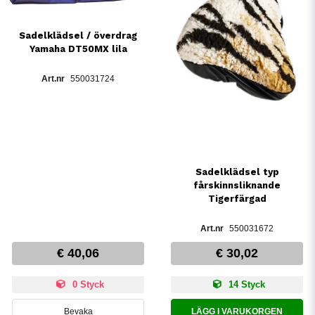
Sadelklädsel / överdrag
Yamaha DT50MX lila
550031724
Sadelklädsel typ
fårskinnsliknande
Tigerfärgad
550031672
€ 40,06
€ 30,02
0 Styck
14 Styck
Bevaka
LÄGG I VARUKORGEN