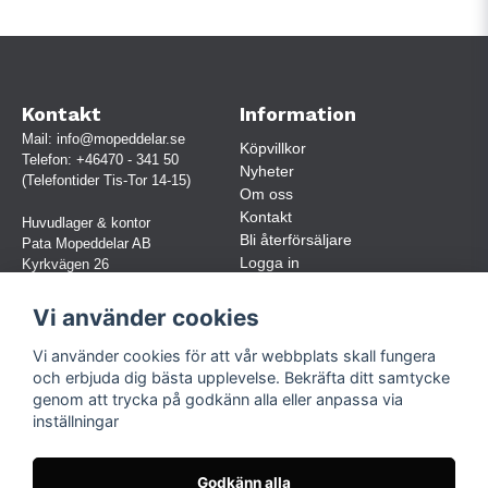
Kontakt
Information
Mail:
info@mopeddelar.se
Köpvillkor
Telefon:
+46470 - 341 50
Nyheter
(Telefontider Tis-Tor 14-15)
Om oss
Kontakt
Huvudlager & kontor
Bli återförsäljare
Pata Mopeddelar AB
Logga in
Kyrkvägen 26
362 58 LINNERYD
(OBS. Endast förbokade besök)
Vi använder cookies
Org.nr:
559030-5248
Vi använder cookies för att vår webbplats skall fungera
Jur. namn: Pata Mopeddelar AB
och erbjuda dig bästa upplevelse. Bekräfta ditt samtycke
genom att trycka på godkänn alla eller anpassa via
inställningar
Följ oss
Facebook
Godkänn alla