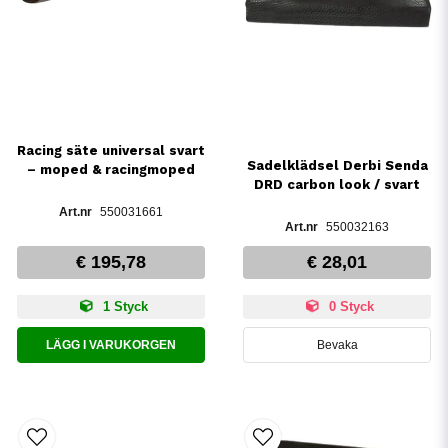
Racing säte universal svart
Sadelklädsel Derbi Senda
– moped & racingmoped
DRD carbon look / svart
550031661
550032163
€ 195,78
€ 28,01
1 Styck
0 Styck
LÄGG I VARUKORGEN
Bevaka