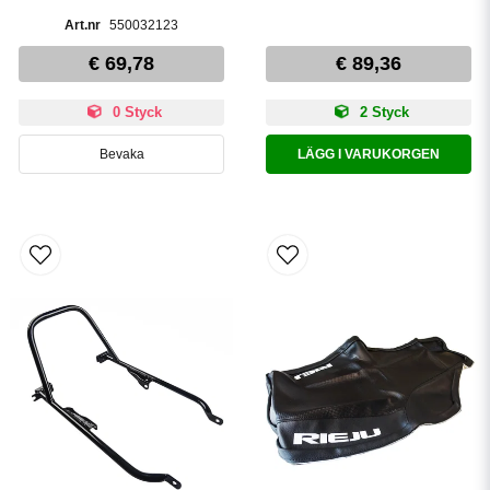
550032123
€ 69,78
€ 89,36
0 Styck
2 Styck
Bevaka
LÄGG I VARUKORGEN