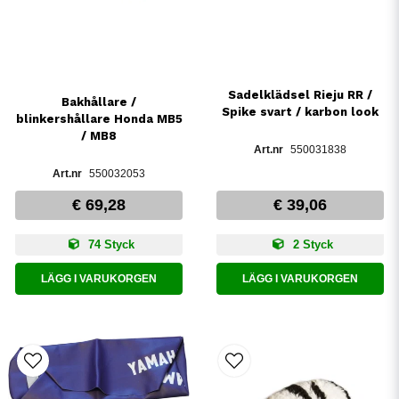
Sadelklädsel Rieju RR /
Bakhållare /
Spike svart / karbon look
blinkershållare Honda MB5
/ MB8
550031838
550032053
€ 69,28
€ 39,06
74 Styck
2 Styck
LÄGG I VARUKORGEN
LÄGG I VARUKORGEN