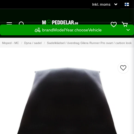
brandModelYear.chooseVehicle
Moped - MC
Dyna / sadel
Sadelklädsel / överdrag Gilera Runner Pro svart / carbon look