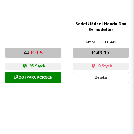
Sadelklädsel Honda Dax
6v modeller
550031449
€ 0,5
€ 43,17
€ 1
95 Styck
0 Styck
LÄGG I VARUKORGEN
Bevaka