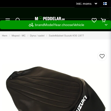
brandModelYear.chooseVehicle
Hem
Moped - MC
Dyna / sadel
Sadelklädsel Suzuki K50 1977