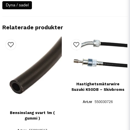
Dyna / sadel
Relaterade produkter
Hastighetsmätarwire
Suzuki K50DB – Skivbroms
550030726
Bensinslang svart 1m (
gummi )